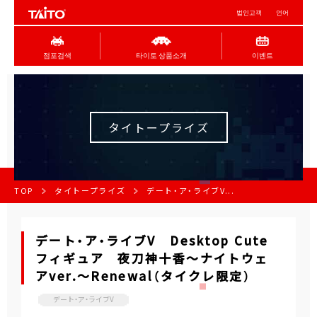
법인고객
언어
점포검색
타이토 상품소개
이벤트
タイトープライズ
TOP
タイトープライズ
デート・ア・ライブV...
デート・ア・ライブV Desktop Cute
フィギュア 夜刀神十香～ナイトウェ
アver.～Renewal（タイクレ限定）
デート・ア・ライブV