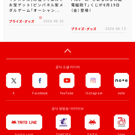
お宝ゲット！ピンパネル型メ
電磁砲T」くじが6月19日
ダルゲーム「オーシャン...
（金）登場！
プライズ・グッズ
2026.06.25
プライズ・グッズ
2026.06.12
공식 소셜 미디어
X
Facebook
YouTube
Instagram
note
공식 생방송・아카이브
ZUNTATA
TAITO
70th
TAITO LIVE