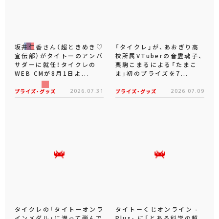
坂井仁香さん（超ときめき♡
「タイクレ」が、あおぎり高
宣伝部）がタイトーのアンバ
校所属VTuberの音霊魂子、
サダーに就任！タイクレの
栗駒こまるによる「たまこ
WEB CMが8月1日よ...
ま」初のプライズを7...
プライズ・グッズ
2026.07.31
プライズ・グッズ
2026.07.09
タイクレの「タイトーオンラ
タイトーくじオンライン -
インメダル」に潜って弾んで
Plus- に「とある科学の超