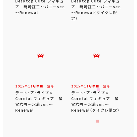
Desktop Cute フィギュ
Desktop Cute フィギュ
ア 時崎狂三～バニーver.
ア 時崎狂三～バニーver.
～Renewal
～Renewal（タイクレ限
定）
2025年
11
月
中旬
登場
2025年
11
月
中旬
登場
デート・ア・ライブⅤ
デート・ア・ライブⅤ
Coreful フィギュア 星
Coreful フィギュア 星
宮六喰～水着ver.～
宮六喰～水着ver.～
Renewal
Renewal（タイクレ限定）