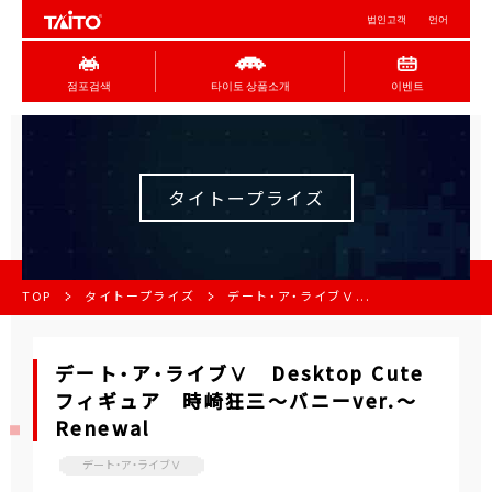
법인고객
언어
점포검색
타이토 상품소개
이벤트
タイトープライズ
TOP
タイトープライズ
デート・ア・ライブⅤ...
デート・ア・ライブⅤ Desktop Cute
フィギュア 時崎狂三～バニーver.～
Renewal
デート・ア・ライブⅤ