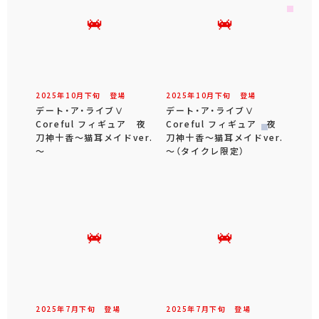
2025年
10
月
下旬
登場
2025年
10
月
下旬
登場
デート・ア・ライブⅤ
デート・ア・ライブⅤ
Coreful フィギュア 夜
Coreful フィギュア 夜
刀神十香～猫耳メイドver.
刀神十香～猫耳メイドver.
～
～（タイクレ限定）
2025年
7
月
下旬
登場
2025年
7
月
下旬
登場