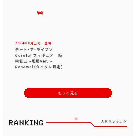
2024年
8
月
上旬
登場
デート・ア・ライブⅤ
Coreful フィギュア 時
崎狂三～私服ver.～
Renewal（タイクレ限定）
もっと見る
人気ランキング