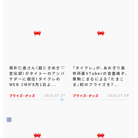
坂井仁香さん（超ときめき♡
「タイクレ」が、あおぎり高
宣伝部）がタイトーのアンバ
校所属VTuberの音霊魂子、
サダーに就任！タイクレの
栗駒こまるによる「たまこ
WEB CMが8月1日よ...
ま」初のプライズを7...
プライズ・グッズ
2026.07.31
プライズ・グッズ
2026.07.09