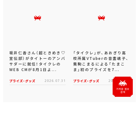
坂井仁香さん（超ときめき♡
「タイクレ」が、あおぎり高
宣伝部）がタイトーのアンバ
校所属VTuberの音霊魂子、
サダーに就任！タイクレの
栗駒こまるによる「たまこ
WEB CMが8月1日よ...
ま」初のプライズを7...
プライズ・グッズ
2026.07.31
プライズ・グッズ
2026.07.09