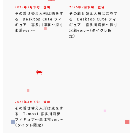
2025年
7
月
下旬
登場
2025年
7
月
下旬
登場
その着せ替え人形は恋をす
その着せ替え人形は恋をす
る Desktop Cute フィ
る Desktop Cute フィ
ギュア 喜多川海夢～採寸
ギュア 喜多川海夢～採寸
水着ver.～
水着ver.～（タイクレ限
定）
2025年
3
月
下旬
登場
その着せ替え人形は恋をす
る T-most 喜多川海夢
フィギュア～黒江雫ver.～
（タイクレ限定）