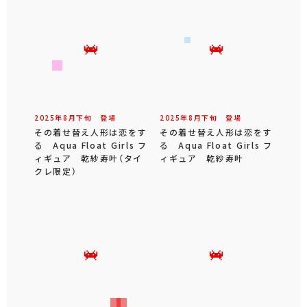
2025年
8
月
下旬
登場
2025年
8
月
下旬
登場
その着せ替え人形は恋をす
その着せ替え人形は恋をす
る Aqua Float Girls フ
る Aqua Float Girls フ
ィギュア 乾紗寿叶（タイ
ィギュア 乾紗寿叶
クレ限定）