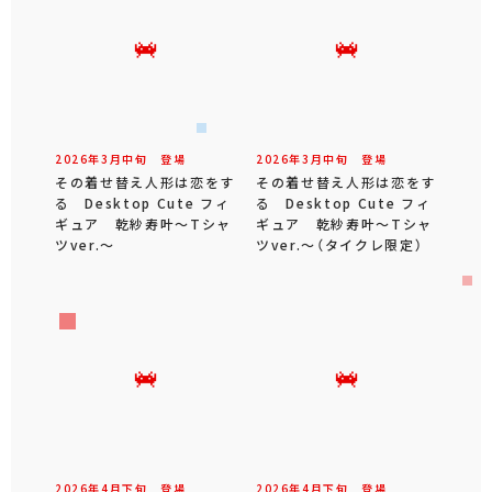
2026年
3
月
中旬
登場
2026年
3
月
中旬
登場
その着せ替え人形は恋をす
その着せ替え人形は恋をす
る Desktop Cute フィ
る Desktop Cute フィ
ギュア 乾紗寿叶～Tシャ
ギュア 乾紗寿叶～Tシャ
ツver.～
ツver.～（タイクレ限定）
2026年
4
月
下旬
登場
2026年
4
月
下旬
登場