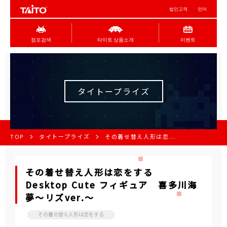
법인고객
언어
점포검색
타이토 상품소개
이벤트
タイトープライズ
TOP
タイトープライズ
その着せ替え人形は恋...
その着せ替え人形は恋をする
Desktop Cute フィギュア 喜多川海
夢～リズver.～
その着せ替え人形は恋をする