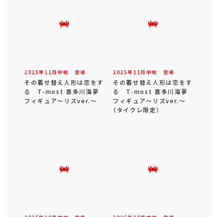
2025年
11
月
中旬
登場
2025年
11
月
中旬
登場
その着せ替え人形は恋をす
その着せ替え人形は恋をす
る T-most 喜多川海夢
る T-most 喜多川海夢
フィギュア～リズver.～
フィギュア～リズver.～
（タイクレ限定）