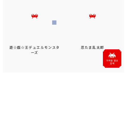
遊☆戯☆王デュエルモンスタ
忍たま乱太郎
ーズ
パペットスンスン
ムーミン