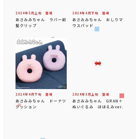
2024年
5
月
上旬
登場
2024年
4
月
下旬
登場
あさみみちゃん ラバー前
あさみみちゃん おしりマ
髪クリップ
ウスパッド
2024年
4
月
下旬
登場
2024年
3
月
上旬
登場
あさみみちゃん ドーナツ
あさみみちゃん GRAN＋
クッション
ぬいぐるみ ほほえみver.