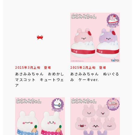
2025年
3
月
上旬
登場
2025年
2
月
上旬
登場
あさみみちゃん おめかし
あさみみちゃん ぬいぐる
マスコット キュートウェ
み ケーキver.
ア