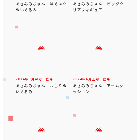
あさみみちゃん はぐはぐ
あさみみちゃん ビッグク
ぬいぐるみ
リアフィギュア
2024年
7
月
中旬
登場
2024年
6
月
上旬
登場
あさみみちゃん おしりぬ
あさみみちゃん アームク
いぐるみ
ッション