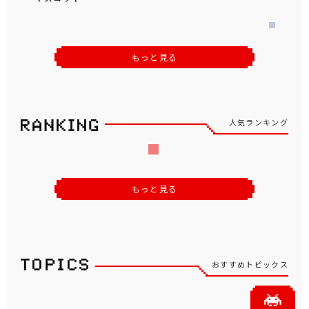
もっと見る
人気ランキング
もっと見る
おすすめトピックス