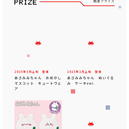
関連プライズ
2025年
3
月
上旬
登場
2025年
2
月
上旬
登場
あさみみちゃん おめかし
あさみみちゃん ぬいぐる
マスコット キュートウェ
み ケーキver.
ア