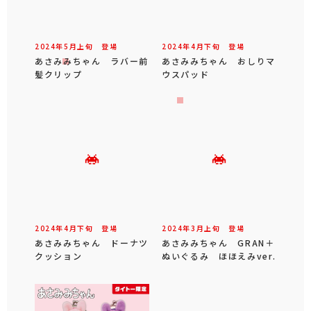
2024年
5
月
上旬
登場
2024年
4
月
下旬
登場
あさみみちゃん ラバー前
あさみみちゃん おしりマ
髪クリップ
ウスパッド
2024年
4
月
下旬
登場
2024年
3
月
上旬
登場
あさみみちゃん ドーナツ
あさみみちゃん GRAN＋
クッション
ぬいぐるみ ほほえみver.