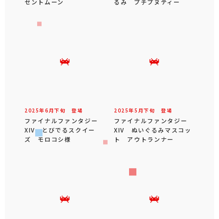
セントムーン
るみ プチプヌティー
2025年
6
月
下旬
登場
2025年
5
月
下旬
登場
ファイナルファンタジー
ファイナルファンタジー
XIV とびでるスクイー
XIV ぬいぐるみマスコッ
ズ モロコシ様
ト アウトランナー