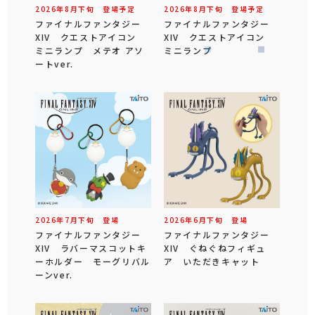
2026年
8
月
下旬
登場予定
2026年
8
月
下旬
登場予定
ファイナルファンタジー
ファイナルファンタジー
XIV クエストアイコン
XIV クエストアイコン
ミニランプ メテオ アソ
ミニランプ
ートver.
2026年
7
月
下旬
登場
2026年
6
月
下旬
登場
ファイナルファンタジー
ファイナルファンタジー
XIV ラバーマスコットキ
XIV ぐねぐねフィギュ
ーホルダー モーグリバル
ア いただきキャット
ーンver.