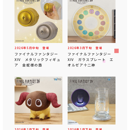
2026年
5
月
中旬
登場
2026年
3
月
下旬
登場
ファイナルファンタジー
ファイナルファンタジー
XIV メタリックフィギュ
XIV ガラスプレート エ
ア 金蛇様の壺
オルゼア十二神
2026年
2
月
下旬
登場
2026年
1
月
下旬
登場