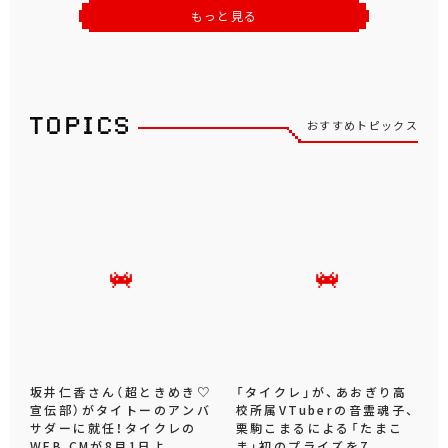
もっと見る
おすすめトピックス
坂井仁香さん（超ときめき♡
「タイクレ」が、あおぎり高
宣伝部）がタイトーのアンバ
校所属VTuberの音霊魂子、
サダーに就任！タイクレの
栗駒こまるによる「たまこ
WEB CMが8月1日よ...
ま」初のプライズを7...