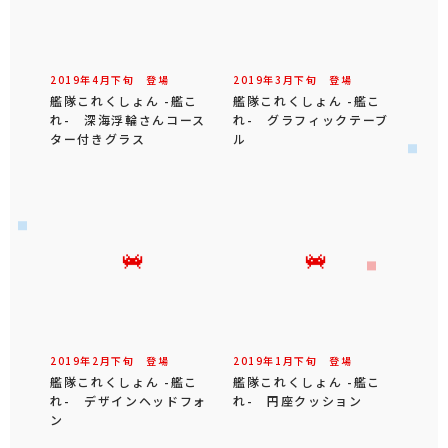
2019年
4
月
下旬
登場
2019年
3
月
下旬
登場
艦隊これくしょん -艦こ
艦隊これくしょん -艦こ
れ- 深海浮輪さんコース
れ- グラフィックテーブ
ター付きグラス
ル
2019年
2
月
下旬
登場
2019年
1
月
下旬
登場
艦隊これくしょん -艦こ
艦隊これくしょん -艦こ
れ- デザインヘッドフォ
れ- 円座クッション
ン