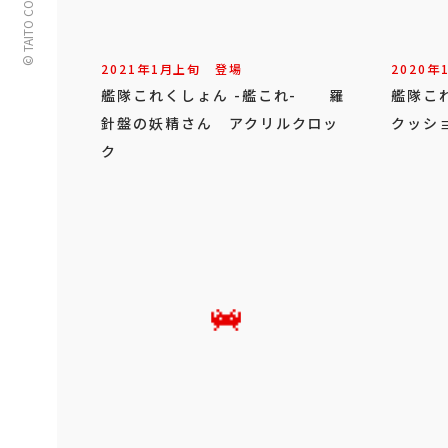
© TAITO CORPORATION
2021年
1
月
上旬
登場
2020年
艦隊これくしょん -艦これ- 羅
艦隊こ
針盤の妖精さん アクリルクロッ
クッショ
ク