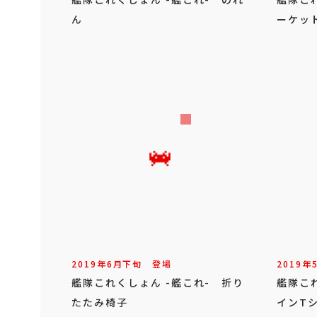
ん
ーケッ
2019年
6
月
下旬
登場
2019年
艦隊これくしょん -艦これ- 折り
艦隊こ
たたみ椅子
インT