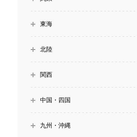
東海
北陸
関西
中国・四国
九州・沖縄