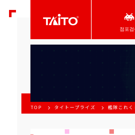
점포검
TOP
タイトープライズ
艦隊これく