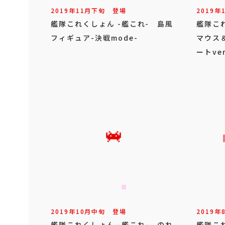
2019年
11
月
下旬
登場
2019年
艦隊これくしょん -艦これ- 島風
艦隊こ
フィギュア-決戦mode-
マウス
ートver
2019年
10
月
中旬
登場
2019年
艦隊これくしょん -艦これ- のれ
艦隊こ