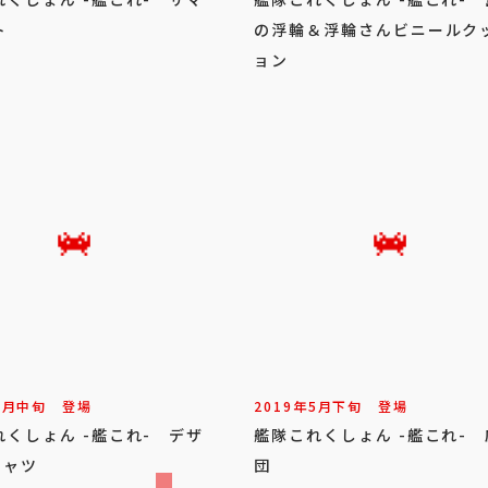
ト
の浮輪＆浮輪さんビニールク
ョン
5
月
中旬
登場
2019年
5
月
下旬
登場
れくしょん -艦これ- デザ
艦隊これくしょん -艦これ-
シャツ
団