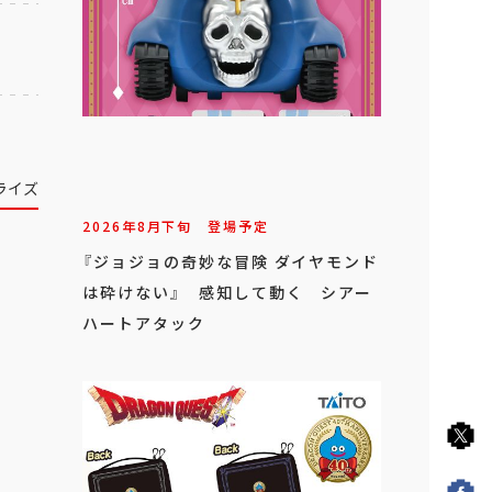
ライズ
2026年
8
月
下旬
登場予定
『ジョジョの奇妙な冒険 ダイヤモンド
は砕けない』 感知して動く シアー
ハートアタック