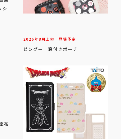
ッシ
2026年
8
月
上旬
登場予定
ピングー 窓付きポーチ
 座布