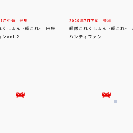
11
月
中旬
登場
2020年
7
月
下旬
登場
れくしょん -艦これ- 円座
艦隊これくしょん -艦これ-
ンvol.2
ハンディファン