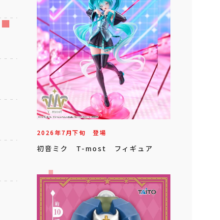
2026年
7
月
下旬
登場
初音ミク T-most フィギュア