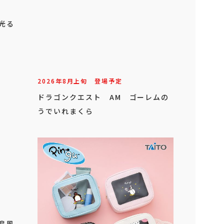
 光る
2026年
8
月
上旬
登場予定
ドラゴンクエスト AM ゴーレムの
うでいれまくら
 島風