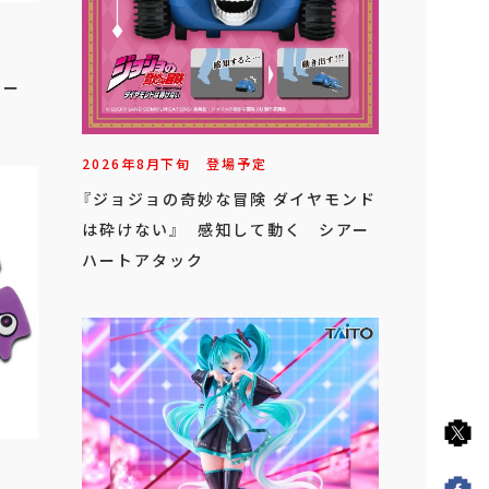
ナー
2026年
8
月
下旬
登場予定
『ジョジョの奇妙な冒険 ダイヤモンド
は砕けない』 感知して動く シアー
ハートアタック