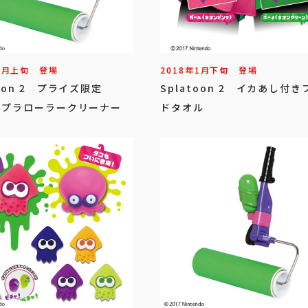
9
月
上旬
登場
2018年
1
月
下旬
登場
toon 2 プライズ限定
Splatoon 2 イカあし付き
!スプラローラークリーナー
ドタオル