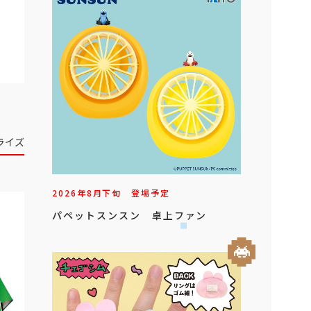
ライズ
2026年
8
月
下旬
登場予定
パペットスンスン 卓上ファン