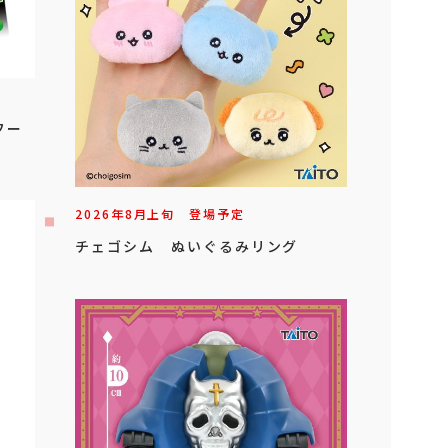
フー
2026年
8
月
上旬
登場予定
チェゴシム ぬいぐるみリング