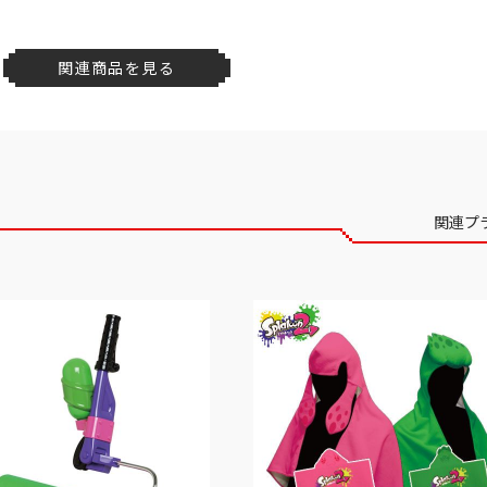
関連商品を見る
関連プ