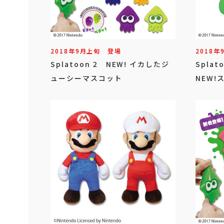
2018年
9
月
上旬
登場
2018年
Splatoon 2 NEW! イカしたジ
Spla
ューシーマスコット
NEW