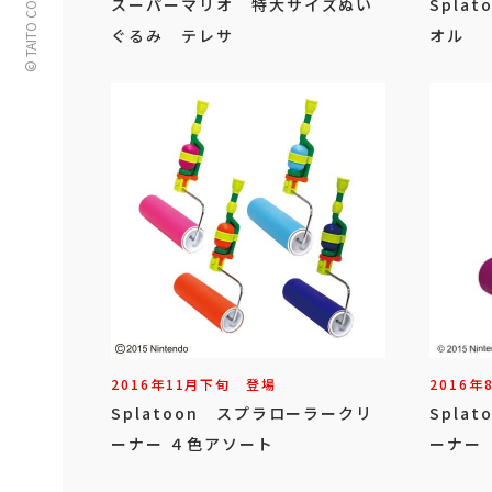
© TAITO CORPORATION
スーパーマリオ 特大サイズぬい
Spla
ぐるみ テレサ
オル
2016年
2016年
11
月
下旬
登場
Spla
Splatoon スプラローラークリ
ーナー
ーナー ４色アソート