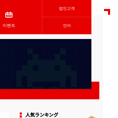
법인고객
이벤트
언어
人気ランキング