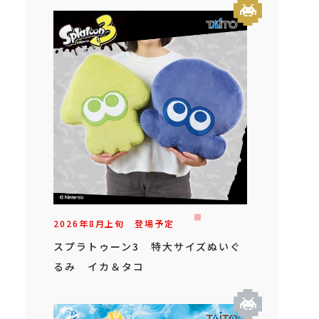
2026年
8
月
上旬
登場予定
スプラトゥーン3 特大サイズぬいぐ
るみ イカ＆タコ