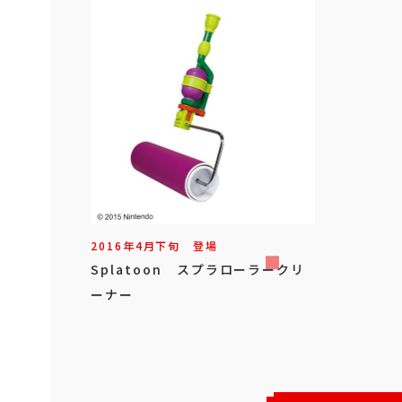
2016年
4
月
下旬
登場
Splatoon スプラローラークリ
ーナー