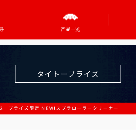
寻
产品一览
タイトープライズ
on 2 プライズ限定 NEW!スプラローラークリーナー