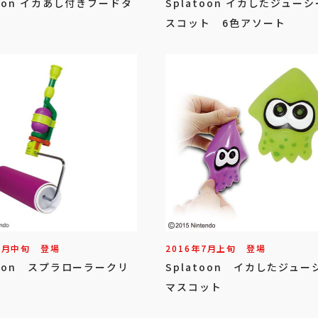
toon イカあし付きフードタ
Splatoon イカしたジュー
スコット 6色アソート
8
月
中旬
登場
2016年
7
月
上旬
登場
toon スプラローラークリ
Splatoon イカしたジュー
マスコット