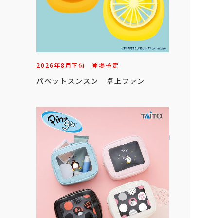
2026年
8
月
下旬
登場予定
パペットスンスン 卓上ファン