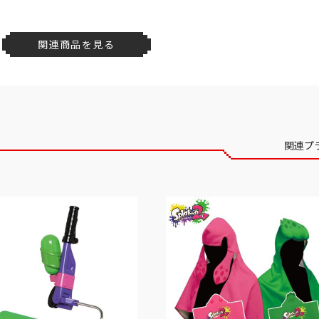
関連商品を見る
関連プ