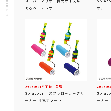
© TAITO CORPORATION
スーパーマリオ 特大サイズぬい
Spla
ぐるみ テレサ
オル
2016年
2016年
11
月
下旬
登場
Spla
Splatoon スプラローラークリ
ーナー
ーナー ４色アソート