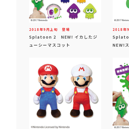
2018年
9
月
上旬
登場
2018年
Splatoon 2 NEW! イカしたジ
Spla
ューシーマスコット
NEW