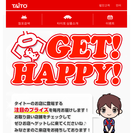
법인고객
언어
점포검색
타이토 상품소개
이벤트