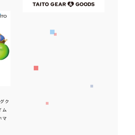
ッグク
イム
ホマ