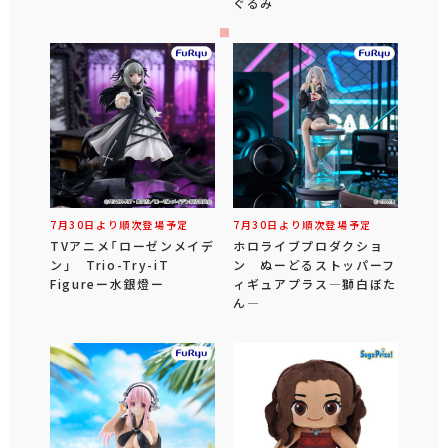
ぐるみ
7月30日より順次登場予定
7月30日より順次登場予定
TVアニメ「ローゼンメイデ
ホロライブプロダクショ
ン」 Trio-Try-iT
ン ぬーどるストッパーフ
Figureー水銀燈ー
ィギュアプラス―獅白ぼた
ん―