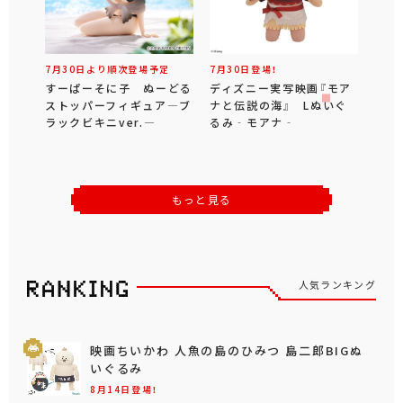
7月30日より順次登場予定
7月30日登場！
すーぱーそに子 ぬーどる
ディズニー実写映画『モア
ストッパーフィギュア―ブ
ナと伝説の海』 Lぬいぐ
ラックビキニver.―
るみ‐モアナ‐
もっと見る
人気ランキング
映画ちいかわ 人魚の島のひみつ 島二郎BIGぬ
いぐるみ
8月14日登場！