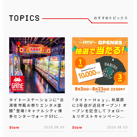
おすすめトピックス
タイトーステーションに“台
「タイトーＨｅｙ」、秋葉原
湾夜市風お祭りエンタメ空
に2号店が近日オープン！ オ
間”登場！キャナルシティ博
ープンを記念してフォロー
多センターウォーク5Fに...
＆リポストキャンペーン...
Store
2026.08.05
Store
2026.08.03