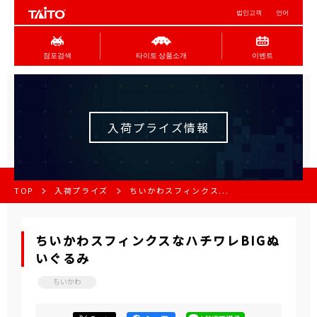
법인고객
언어
점포검색
타이토 상품소개
이벤트
入荷プライズ情報
TOP
入荷プライズ
ちいかわスフィンクス...
ちいかわスフィンクスなハチワレBIGぬ
いぐるみ
ちいかわ