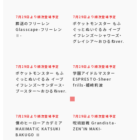
7月29日より順次登場予定
7月29日より順次登場予定
葬送のフリーレン
ポケットモンスター もふ
Glasscape-フリーレン
ぐっとぬいぐるみ イーブ
Ⅱ-
イフレンズ～シャワーズ・
グレイシア～おひるねver.
7月29日より順次登場予定
7月29日より順次登場予定
ポケットモンスター もふ
学園アイドルマスター
ぐっとぬいぐるみ イーブ
ESPRESTO-Sheer
イフレンズ～サンダース・
frills-姫崎莉波
ブースター～おひるねver.
7月29日より順次登場予定
7月29日より順次登場予定
僕のヒーローアカデミア
呪術廻戦 Grandista-
MAXIMATIC KATSUKI
ZEN’IN MAKI-
BAKUGO Ⅲ