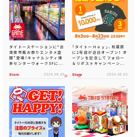
タイトーステーションに“台
「タイトーＨｅｙ」、秋葉原
湾夜市風お祭りエンタメ空
に2号店が近日オープン！ オ
間”登場！キャナルシティ博
ープンを記念してフォロー
多センターウォーク5Fに...
＆リポストキャンペーン...
Store
2026.08.05
Store
2026.08.03