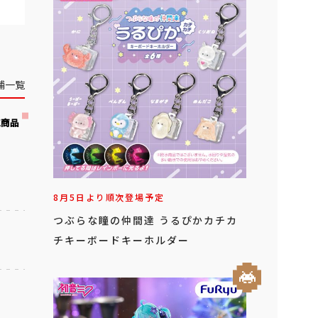
舗一覧
気商品
8月5日より順次登場予定
つぶらな瞳の仲間達 うるぴかカチカ
チキーボードキーホルダー