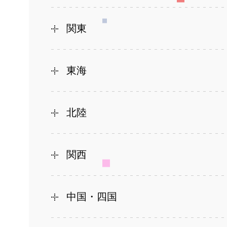
関東
東海
北陸
関西
中国・四国