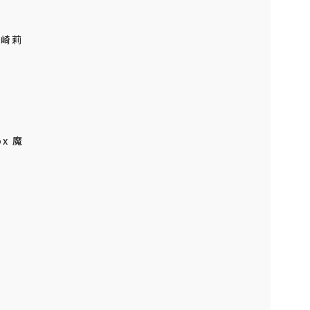
-姫崎莉
ox 魔