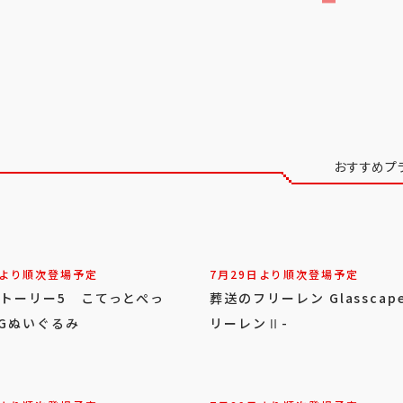
おすすめプ
日より順次登場予定
7月29日より順次登場予定
ストーリー5 こてっとぺっ
葬送のフリーレン Glasscap
IGぬいぐるみ
リーレンⅡ-