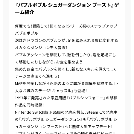
『バブルボブル シュガーダンジョン ブースト』ゲ
ーム紹介
――何度でも！冒険して！強くなる！シリーズ初のステップアップ
バブルボブル
泡はきドラゴンのバブルンが、足を踏み入れる度に変化する
オカシなダンジョンを大冒険！
バブルアクションを駆使して、敵を倒したり、泡を足場にし
て移動したりしながら、お宝を集めよう！
集めたお宝でバブルンを強くし、新たなスキルを覚えて、ス
テージの奥深くへ進もう！
MAPを開拓しながら迷路のように繋がる部屋を探検する、巨
大なお城のステージ「キャッスル」も登場！
1997年に発売された家庭用版『バブルシンフォニー』の移植
作品を同時収録！
Nintendo Switch版、PS5版の発売を機に、Steamにて発売中
の『バブルボブル シュガーダンジョン』も『バブルボブル シ
ュガーダンジョン ブースト』へと無償大型アップデート！
ボブルンが導くボーナスゲートでその時の自分にピッタリ