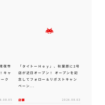
湾夜市
「タイトーＨｅｙ」、秋葉原に2号
！キャ
店が近日オープン！ オープンを記
ォーク
念してフォロー＆リポストキャン
ペーン...
6.08.05
店舗
2026.08.03