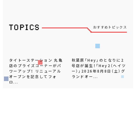
おすすめトピックス
タイトーステーション 丸亀
秋葉原「Hey」のとなりに2
店のプライズコーナーがパ
号店が誕生！「Hey2（ヘイツ
ワーアップ！ リニューアル
ー）」2026年8月8日（土）グ
オープンを記念してフォ
ランドオー...
ロ...
店舗
2026.08.07
店舗
2026.08.07
タイトーステーションに“台
「タイトーＨｅｙ」、秋葉原
湾夜市風お祭りエンタメ空
に2号店が近日オープン！ オ
間”登場！キャナルシティ博
ープンを記念してフォロー
多センターウォーク5Fに...
＆リポストキャンペーン...