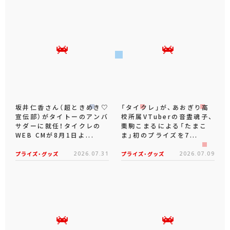
坂井仁香さん（超ときめき♡
「タイクレ」が、あおぎり高
宣伝部）がタイトーのアンバ
校所属VTuberの音霊魂子、
サダーに就任！タイクレの
栗駒こまるによる「たまこ
WEB CMが8月1日よ...
ま」初のプライズを7...
プライズ・グッズ
2026.07.31
プライズ・グッズ
2026.07.09