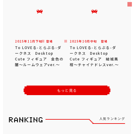
2025年
11
月
下旬
登場
2025年
10
月
中旬
登場
To LOVEる-とらぶる-ダ
To LOVEる-とらぶる-ダ
ークネス Desktop
ークネス Desktop
Cute フィギュア 金色の
Cute フィギュア 結城美
闇～ルームウェアver.～
柑～チャイナドレスver.～
もっと見る
人気ランキング