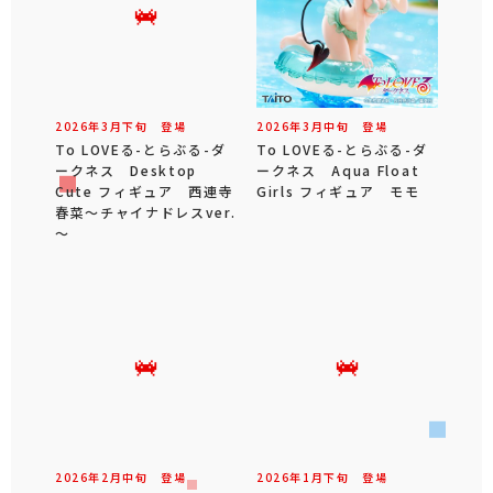
2026年
3
月
下旬
登場
2026年
3
月
中旬
登場
To LOVEる-とらぶる-ダ
To LOVEる-とらぶる-ダ
ークネス Desktop
ークネス Aqua Float
Cute フィギュア 西連寺
Girls フィギュア モモ
春菜～チャイナドレスver.
～
2026年
2
月
中旬
登場
2026年
1
月
下旬
登場