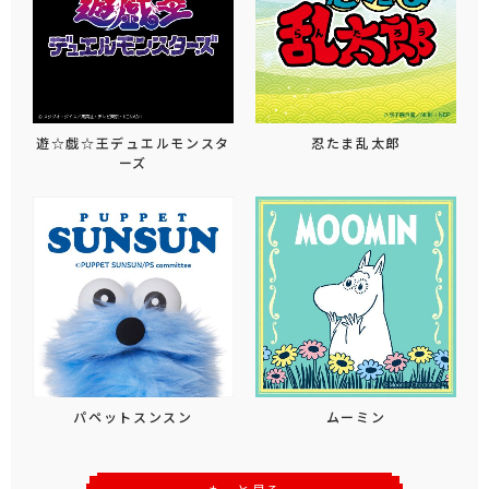
遊☆戯☆王デュエルモンスタ
忍たま乱太郎
ーズ
パペットスンスン
ムーミン