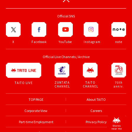
Official SNS
X
Facebook
YouTube
Instagram
note
Official Live Channels / Archive
ZUNTATA
TAITO
70th
TAITO LIVE
CHANNEL
CHANNEL
anniv.
TOP PAGE
About TAITO
Corporate View
Careers
Part-time Employment
Privacy Policy