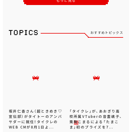
もっと見る
おすすめトピックス
坂井仁香さん（超ときめき♡
「タイクレ」が、あおぎり高
宣伝部）がタイトーのアンバ
校所属VTuberの音霊魂子、
サダーに就任！タイクレの
栗駒こまるによる「たまこ
WEB CMが8月1日よ...
ま」初のプライズを7...