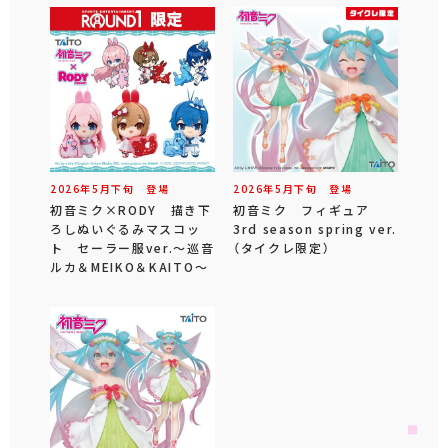
2026年
5
月
下旬
登場
2026年
5
月
下旬
登場
初音ミク×RODY 描き下
初音ミク フィギュア
ろしぬいぐるみマスコッ
3rd season spring ver.
ト セーラー服ver.～巡音
（タイクレ限定）
ルカ＆MEIKO＆KAITO～