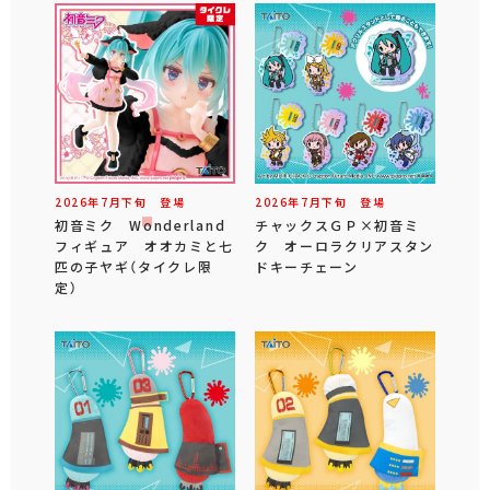
2026年
7
月
下旬
登場
2026年
7
月
下旬
登場
初音ミク Wonderland
チャックスＧＰ×初音ミ
フィギュア オオカミと七
ク オーロラクリアスタン
匹の子ヤギ（タイクレ限
ドキーチェーン
定）