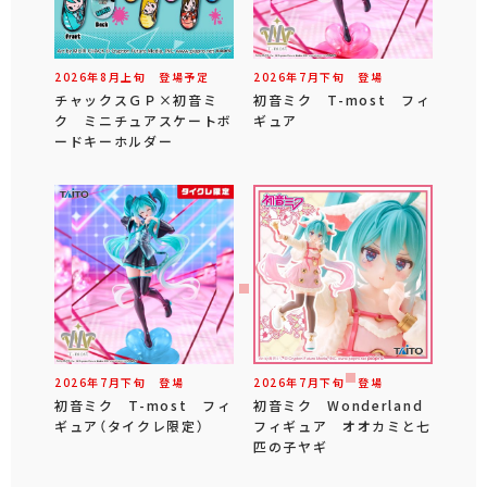
2026年
8
月
上旬
登場予定
2026年
7
月
下旬
登場
チャックスＧＰ×初音ミ
初音ミク T-most フィ
ク ミニチュアスケートボ
ギュア
ードキーホルダー
2026年
7
月
下旬
登場
2026年
7
月
下旬
登場
初音ミク T-most フィ
初音ミク Wonderland
ギュア（タイクレ限定）
フィギュア オオカミと七
匹の子ヤギ