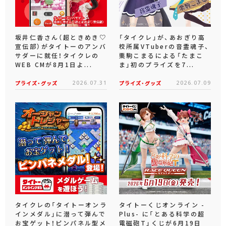
坂井仁香さん（超ときめき♡
「タイクレ」が、あおぎり高
宣伝部）がタイトーのアンバ
校所属VTuberの音霊魂子、
サダーに就任！タイクレの
栗駒こまるによる「たまこ
WEB CMが8月1日よ...
ま」初のプライズを7...
プライズ・グッズ
2026.07.31
プライズ・グッズ
2026.07.09
タイクレの「タイトーオンラ
タイトーくじオンライン -
インメダル」に潜って弾んで
Plus- に「とある科学の超
お宝ゲット！ピンパネル型メ
電磁砲T」くじが6月19日