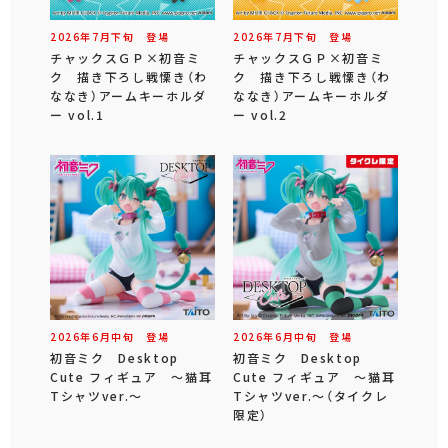
2026年
7
月
下旬
登場
2026年
7
月
下旬
登場
チャックスＧＰ×初音ミ
チャックスＧＰ×初音ミ
ク 描き下ろし戦慄き（わ
ク 描き下ろし戦慄き（わ
ななき）アームキーホルダ
ななき）アームキーホルダ
ー vol.1
ー vol.2
2026年
6
月
中旬
登場
2026年
6
月
中旬
登場
初音ミク Desktop
初音ミク Desktop
Cute フィギュア ～猫耳
Cute フィギュア ～猫耳
Tシャツver.～
Tシャツver.～（タイクレ
限定）