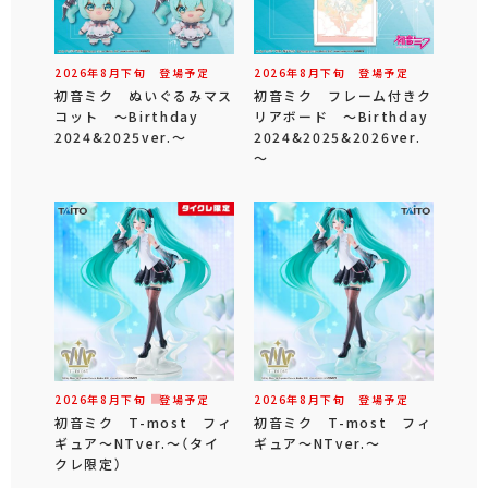
2026年
8
月
下旬
登場予定
2026年
8
月
下旬
登場予定
初音ミク ぬいぐるみマス
初音ミク フレーム付きク
コット ～Birthday
リアボード ～Birthday
2024&2025ver.～
2024&2025&2026ver.
～
2026年
8
月
下旬
登場予定
2026年
8
月
下旬
登場予定
初音ミク T-most フィ
初音ミク T-most フィ
ギュア～NTver.～（タイ
ギュア～NTver.～
クレ限定）