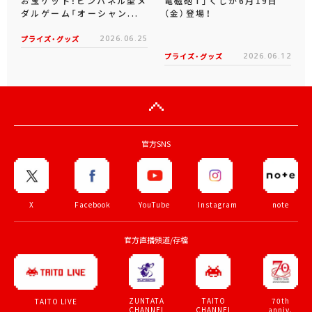
お宝ゲット！ピンパネル型メ
電磁砲T」くじが6月19日
ダルゲーム「オーシャン...
（金）登場！
プライズ・グッズ
2026.06.25
プライズ・グッズ
2026.06.12
官方SNS
X
Facebook
YouTube
Instagram
note
官方直播頻道/存檔
ZUNTATA
TAITO
70th
TAITO LIVE
CHANNEL
CHANNEL
anniv.