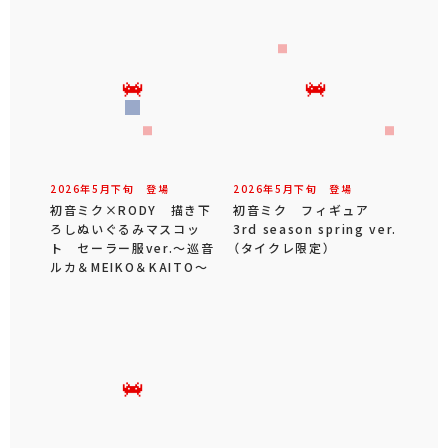
2026年
5
月
下旬
登場
2026年
5
月
下旬
登場
初音ミク×RODY 描き下
初音ミク フィギュア
ろしぬいぐるみマスコッ
3rd season spring ver.
ト セーラー服ver.～巡音
（タイクレ限定）
ルカ＆MEIKO＆KAITO～