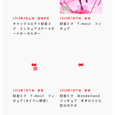
2026年
8
月
上旬
登場予定
2026年
7
月
下旬
登場
チャックスＧＰ×初音ミ
初音ミク T-most フィ
ク ミニチュアスケートボ
ギュア
ードキーホルダー
2026年
7
月
下旬
登場
2026年
7
月
下旬
登場
初音ミク T-most フィ
初音ミク Wonderland
ギュア（タイクレ限定）
フィギュア オオカミと七
匹の子ヤギ