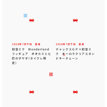
2026年
7
月
下旬
登場
2026年
7
月
下旬
登場
初音ミク Wonderland
チャックスＧＰ×初音ミ
フィギュア オオカミと七
ク オーロラクリアスタン
匹の子ヤギ（タイクレ限
ドキーチェーン
定）