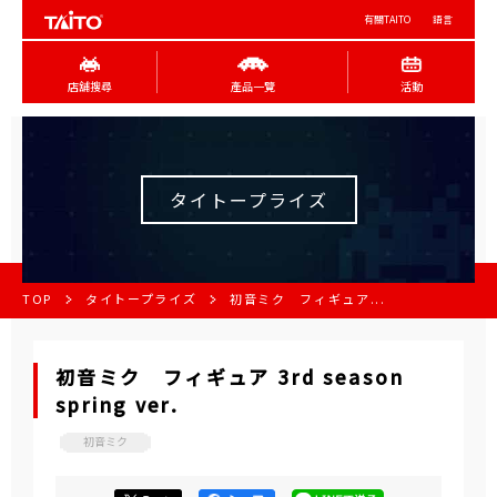
有關TAITO
語言
店舖搜尋
產品一覽
活動
タイトープライズ
TOP
タイトープライズ
初音ミク フィギュア...
初音ミク フィギュア 3rd season
spring ver.
初音ミク