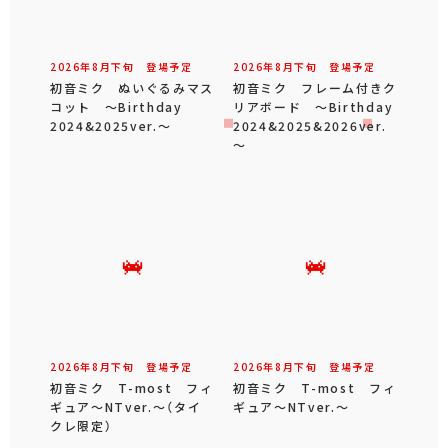
2026年
8
月
下旬
登場予定
2026年
8
月
下旬
登場予定
初音ミク ぬいぐるみマス
初音ミク フレーム付きク
コット ～Birthday
リアボード ～Birthday
2024&2025ver.～
2024&2025&2026ver.
～
2026年
8
月
下旬
登場予定
2026年
8
月
下旬
登場予定
初音ミク T-most フィ
初音ミク T-most フィ
ギュア～NTver.～（タイ
ギュア～NTver.～
クレ限定）