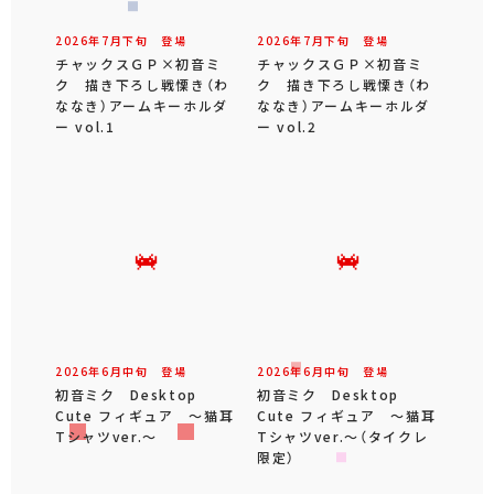
2026年
7
月
下旬
登場
2026年
7
月
下旬
登場
チャックスＧＰ×初音ミ
チャックスＧＰ×初音ミ
ク 描き下ろし戦慄き（わ
ク 描き下ろし戦慄き（わ
ななき）アームキーホルダ
ななき）アームキーホルダ
ー vol.1
ー vol.2
2026年
6
月
中旬
登場
2026年
6
月
中旬
登場
初音ミク Desktop
初音ミク Desktop
Cute フィギュア ～猫耳
Cute フィギュア ～猫耳
Tシャツver.～
Tシャツver.～（タイクレ
限定）