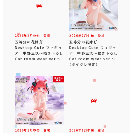
2026年
2
月
中旬
登場
2026年
2
月
中旬
登場
五等分の花嫁∬
五等分の花嫁∬
Desktop Cute フィギュ
Desktop Cute フィギュ
ア 中野三玖～描き下ろし
ア 中野三玖～描き下ろし
Cat room wear ver.～
Cat room wear ver.～
（タイクレ限定）
2026年
1
月
中旬
登場
2026年
1
月
中旬
登場