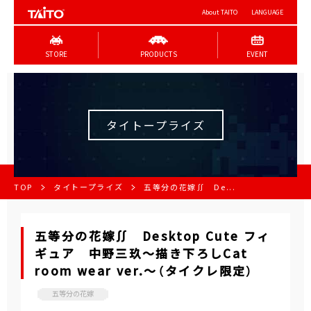
About TAITO
LANGUAGE
STORE
PRODUCTS
EVENT
タイトープライズ
TOP
タイトープライズ
五等分の花嫁∬ De...
五等分の花嫁∬ Desktop Cute フィ
ギュア 中野三玖～描き下ろしCat
room wear ver.～（タイクレ限定）
五等分の花嫁