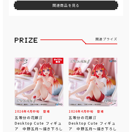
関連商品を見る
関連プライズ
2026年
4
月
中旬
登場
2026年
4
月
中旬
登場
五等分の花嫁∬
五等分の花嫁∬
Desktop Cute フィギュ
Desktop Cute フィギュ
ア 中野五月～描き下ろし
ア 中野五月～描き下ろし