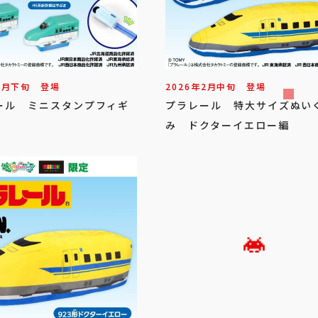
3
月
下旬
登場
2026年
2
月
中旬
登場
ール ミニスタンプフィギ
プラレール 特大サイズぬい
み ドクターイエロー編