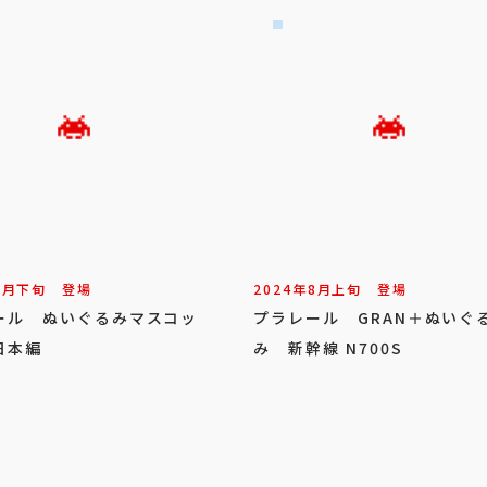
9
月
下旬
登場
2024年
8
月
上旬
登場
ール ぬいぐるみマスコッ
プラレール GRAN＋ぬいぐ
日本編
み 新幹線 N700S