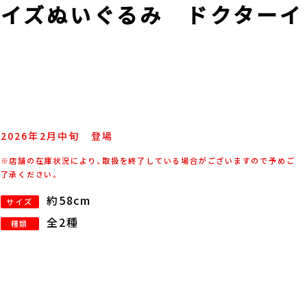
イズぬいぐるみ ドクターイ
2026年
2
月
中旬
登場
※店舗の在庫状況により、取扱を終了している場合がございますので予めご
了承ください。
約58cm
サイズ
全2種
種類