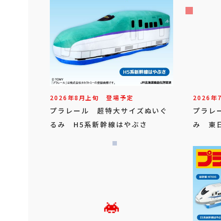
2026年
8
月
上旬
登場予定
2026年
プラレール 超特大サイズぬいぐ
プラレ
るみ H5系新幹線はやぶさ
み 東