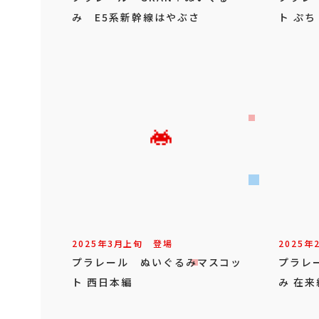
み E5系新幹線はやぶさ
ト ぷち
2025年
3
月
上旬
登場
2025年
プラレール ぬいぐるみマスコッ
プラレ
ト 西日本編
み 在来