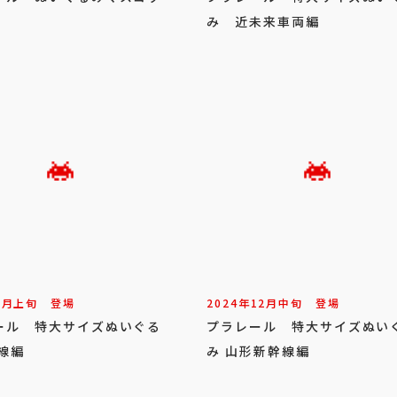
み 近未来車両編
2
月
上旬
登場
2024年
12
月
中旬
登場
ール 特大サイズぬいぐる
プラレール 特大サイズぬい
線編
み 山形新幹線編