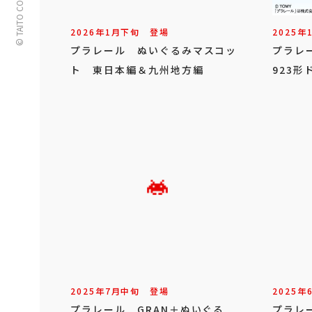
© TAITO CORPORATION
2026年
1
月
下旬
登場
2025年
プラレール ぬいぐるみマスコッ
プラレ
ト 東日本編＆九州地方編
923
2025年
7
月
中旬
登場
2025年
プラレール GRAN＋ぬいぐる
プラレ