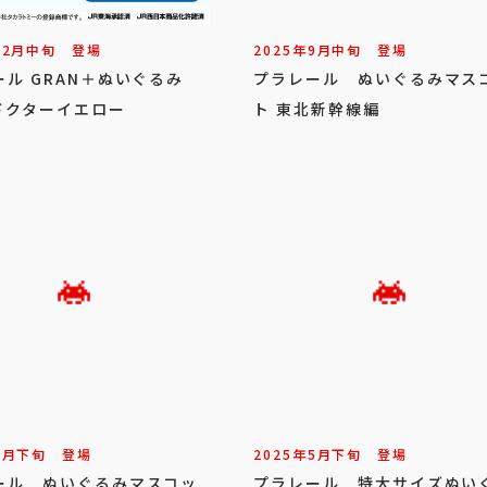
12
月
中旬
登場
2025年
9
月
中旬
登場
ール GRAN＋ぬいぐるみ
プラレール ぬいぐるみマス
形ドクターイエロー
ト 東北新幹線編
6
月
下旬
登場
2025年
5
月
下旬
登場
ール ぬいぐるみマスコッ
プラレール 特大サイズぬい