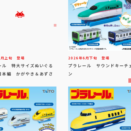
7
月
上旬
登場
2026年
6
月
下旬
登場
ール 特大サイズぬいぐる
プラレール サウンドキーチ
日本編 かがやき＆あずさ
ン