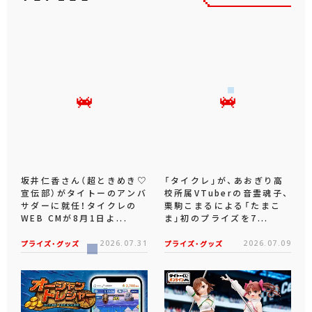
坂井仁香さん（超ときめき♡
「タイクレ」が、あおぎり高
宣伝部）がタイトーのアンバ
校所属VTuberの音霊魂子、
サダーに就任！タイクレの
栗駒こまるによる「たまこ
WEB CMが8月1日よ...
ま」初のプライズを7...
プライズ・グッズ
2026.07.31
プライズ・グッズ
2026.07.09