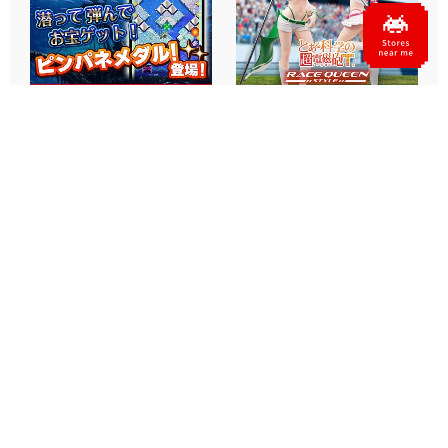
タイクレの「タイトーオンラ
タイトーくじオンライン -
インメダル」に潜って弾んで
Plus- に「とある科学の超
お宝ゲット！ピンパネル型メ
電磁砲T」くじが6月19日
ダルゲーム「オーシャン...
（金）登場！
プライズ・グッズ
2026.06.25
プライズ・グッズ
2026.06.12
Official SNS