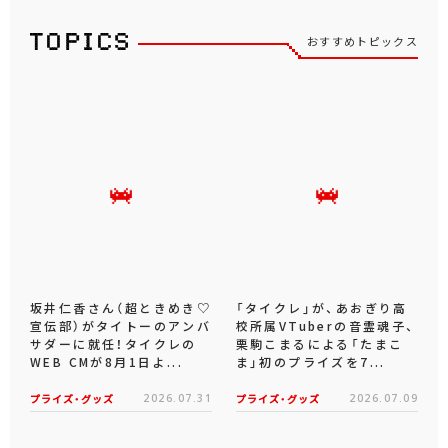
おすすめトピックス
坂井仁香さん（超ときめき♡
「タイクレ」が、あおぎり高
宣伝部）がタイトーのアンバ
校所属VTuberの音霊魂子、
サダーに就任！タイクレの
栗駒こまるによる「たまこ
WEB CMが8月1日よ...
ま」初のプライズを7...
プライズ・グッズ
2026.07.31
プライズ・グッズ
2026.07.09