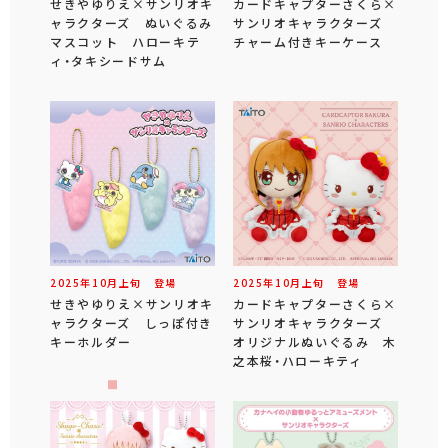
せきやゆりえ×サンリオキ
カードキャプターさくら×
ャラクターズ ぬいぐるみ
サンリオキャラクターズ
マスコット ハローキテ
チャーム付きキーケース
ィ・タキシードサム
2025年
10
月
上旬
登場
2025年
10
月
上旬
登場
せきやゆりえ×サンリオキ
カードキャプターさくら×
ャラクターズ しっぽ付き
サンリオキャラクターズ
キーホルダー
オリジナルぬいぐるみ 木
之本桜・ハローキティ