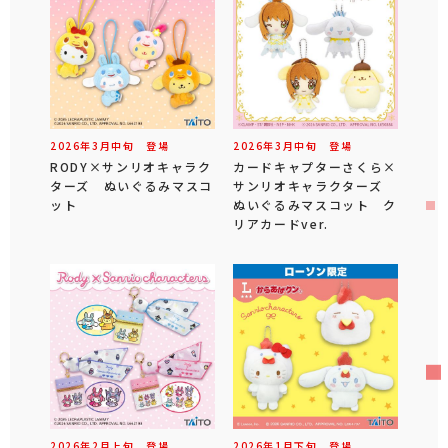
2026年
3
月
中旬
登場
2026年
3
月
中旬
登場
RODY×サンリオキャラク
カードキャプターさくら×
ターズ ぬいぐるみマスコ
サンリオキャラクターズ
ット
ぬいぐるみマスコット ク
リアカードver.
2026年
2
月
上旬
登場
2026年
1
月
下旬
登場