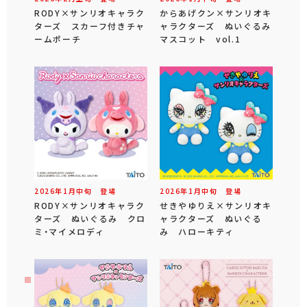
RODY×サンリオキャラク
からあげクン×サンリオキ
ターズ スカーフ付きチャ
ャラクターズ ぬいぐるみ
ームポーチ
マスコット vol.1
2026年
1
月
中旬
登場
2026年
1
月
中旬
登場
RODY×サンリオキャラク
せきやゆりえ×サンリオキ
ターズ ぬいぐるみ クロ
ャラクターズ ぬいぐる
ミ・マイメロディ
み ハローキティ