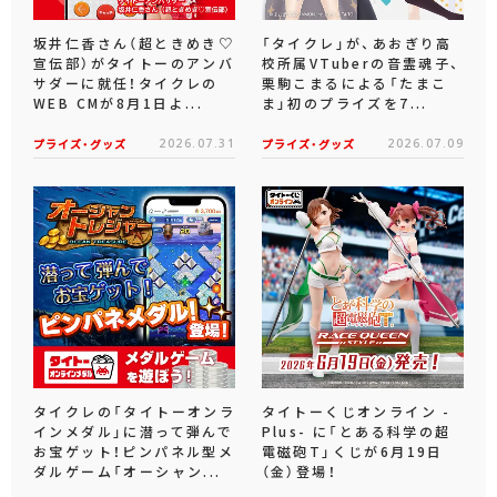
坂井仁香さん（超ときめき♡
「タイクレ」が、あおぎり高
宣伝部）がタイトーのアンバ
校所属VTuberの音霊魂子、
サダーに就任！タイクレの
栗駒こまるによる「たまこ
WEB CMが8月1日よ...
ま」初のプライズを7...
プライズ・グッズ
2026.07.31
プライズ・グッズ
2026.07.09
タイクレの「タイトーオンラ
タイトーくじオンライン -
インメダル」に潜って弾んで
Plus- に「とある科学の超
お宝ゲット！ピンパネル型メ
電磁砲T」くじが6月19日
ダルゲーム「オーシャン...
（金）登場！