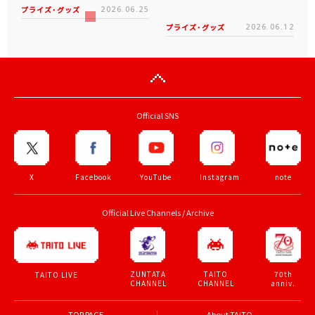
プライズ・グッズ
2026.06.25
プライズ・グッズ
2026.06.12
Official SNS
X
Facebook
YouTube
Instagram
note
Official Live Channels / Archive
ZUNTATA
TAITO
70th
TAITO LIVE
CHANNEL
CHANNEL
anniv.
TOP PAGE
About TAITO