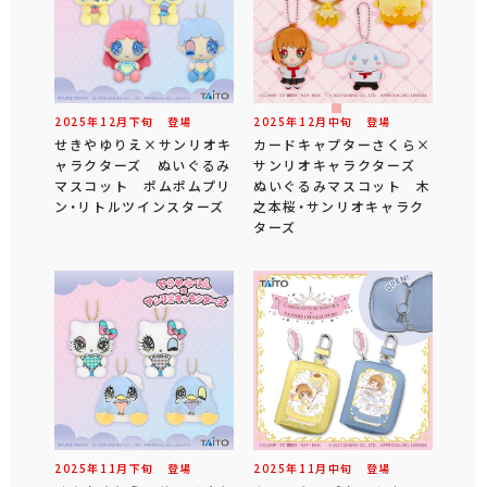
2025年
12
月
下旬
登場
2025年
12
月
中旬
登場
せきやゆりえ×サンリオキ
カードキャプターさくら×
ャラクターズ ぬいぐるみ
サンリオキャラクターズ
マスコット ポムポムプリ
ぬいぐるみマスコット 木
ン・リトルツインスターズ
之本桜・サンリオキャラク
ターズ
2025年
11
月
下旬
登場
2025年
11
月
中旬
登場