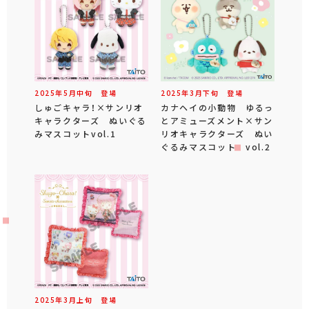
2025年
5
月
中旬
登場
2025年
3
月
下旬
登場
しゅごキャラ！×サンリオ
カナヘイの小動物 ゆるっ
キャラクターズ ぬいぐる
とアミューズメント×サン
みマスコットvol.1
リオキャラクターズ ぬい
ぐるみマスコット vol.2
2025年
3
月
上旬
登場