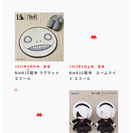
2025年
9
月
中旬
登場
2025年
8
月
上旬
登場
NieR15周年 ラグマット
NieR15周年 ルームライ
エミール
ト エミール