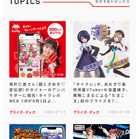
おすすめトピックス
坂井仁香さん（超ときめき♡
「タイクレ」が、あおぎり高
宣伝部）がタイトーのアンバ
校所属VTuberの音霊魂子、
サダーに就任！タイクレの
栗駒こまるによる「たまこ
WEB CMが8月1日よ...
ま」初のプライズを7...
プライズ・グッズ
2026.07.31
プライズ・グッズ
2026.07.09