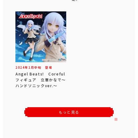
2024年
1
月
中旬
登場
Angel Beats! Coreful
フィギュア 立華かなで～
ハンドソニックver.～
もっと見る