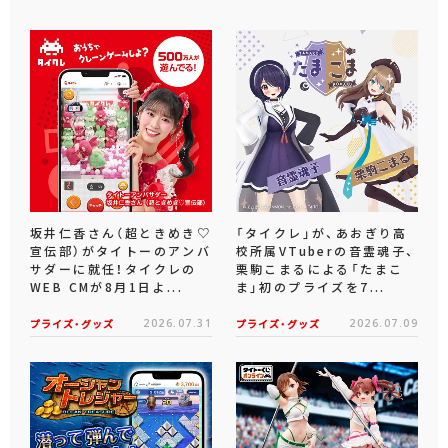
坂井仁香さん（超ときめき♡
「タイクレ」が、あおぎり高
宣伝部）がタイトーのアンバ
校所属VTuberの音霊魂子、
サダーに就任！タイクレの
栗駒こまるによる「たまこ
WEB CMが8月1日よ...
ま」初のプライズを7...
プライズ・グッズ
2026.07.31
プライズ・グッズ
2026.07.09