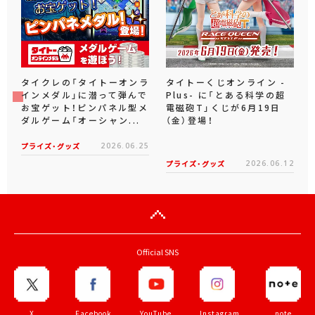
タイクレの「タイトーオンラ
タイトーくじオンライン -
インメダル」に潜って弾んで
Plus- に「とある科学の超
お宝ゲット！ピンパネル型メ
電磁砲T」くじが6月19日
ダルゲーム「オーシャン...
（金）登場！
プライズ・グッズ
2026.06.25
プライズ・グッズ
2026.06.12
Official SNS
X
Facebook
YouTube
Instagram
note