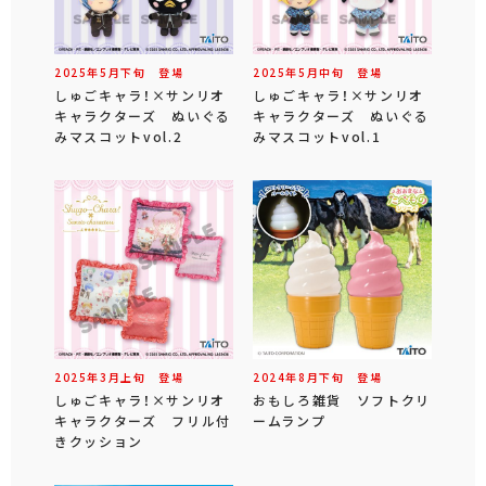
2025年
5
月
下旬
登場
2025年
5
月
中旬
登場
しゅごキャラ！×サンリオ
しゅごキャラ！×サンリオ
キャラクターズ ぬいぐる
キャラクターズ ぬいぐる
みマスコットvol.2
みマスコットvol.1
2025年
3
月
上旬
登場
2024年
8
月
下旬
登場
しゅごキャラ！×サンリオ
おもしろ雑貨 ソフトクリ
キャラクターズ フリル付
ームランプ
きクッション