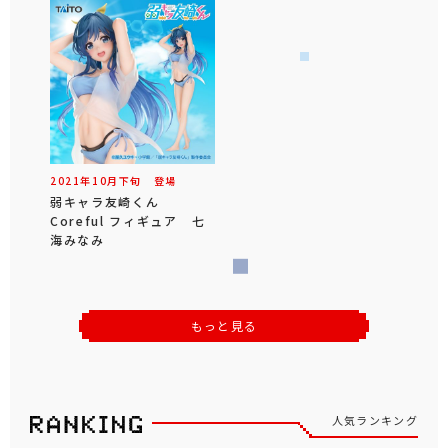
2021年
10
月
下旬
登場
弱キャラ友崎くん
Coreful フィギュア 七
海みなみ
もっと見る
人気ランキング