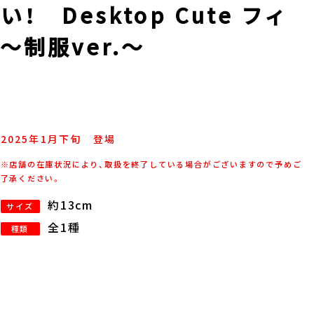
 Desktop Cute フィ
制服ver.～
2025年
1
月
下旬
登場
※店舗の在庫状況により、取扱を終了している場合がございますので予めご
了承ください。
約13cm
サイズ
全1種
種類