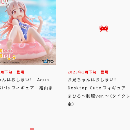
3
月
下旬
登場
2025年
1
月
下旬
登場
んはおしまい！ Aqua
お兄ちゃんはおしまい！
t Girls フィギュア 緒山ま
Desktop Cute フィギュア
まひろ～制服ver.～（タイク
定）