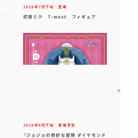
2026年
7
月
下旬
登場
初音ミク T-most フィギュア
2026年
8
月
下旬
登場予定
『ジョジョの奇妙な冒険 ダイヤモンド