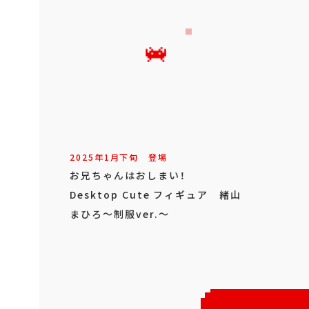
2025年
1
月
下旬
登場
お兄ちゃんはおしまい！
Desktop Cute フィギュア 緒山
まひろ～制服ver.～