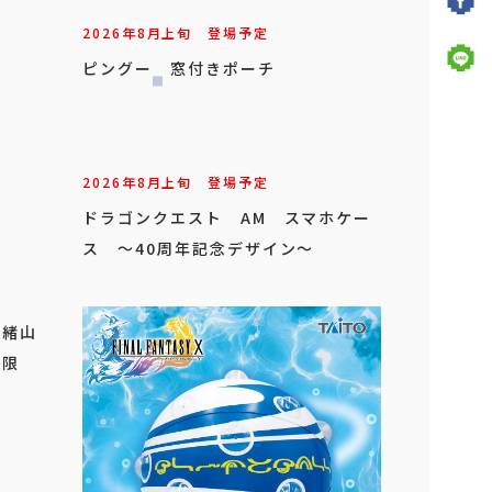
2026年
8
月
上旬
登場予定
ピングー 窓付きポーチ
2026年
8
月
上旬
登場予定
ドラゴンクエスト AM スマホケー
ス ～40周年記念デザイン～
 緒山
レ限