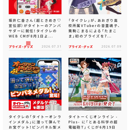
坂井仁香さん（超ときめき♡
「タイクレ」が、あおぎり高
宣伝部）がタイトーのアンバ
校所属VTuberの音霊魂子、
サダーに就任！タイクレの
栗駒こまるによる「たまこ
WEB CMが8月1日よ...
ま」初のプライズを7...
プライズ・グッズ
2026.07.31
プライズ・グッズ
2026.07.09
タイクレの「タイトーオンラ
タイトーくじオンライン -
インメダル」に潜って弾んで
Plus- に「とある科学の超
お宝ゲット！ピンパネル型メ
電磁砲T」くじが6月19日