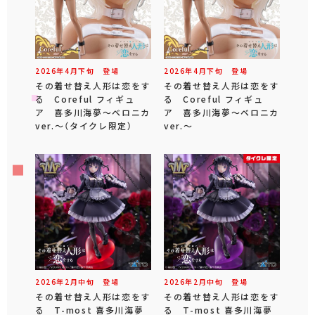
2026年
4
月
下旬
登場
2026年
4
月
下旬
登場
その着せ替え人形は恋をす
その着せ替え人形は恋をす
る Coreful フィギュ
る Coreful フィギュ
ア 喜多川海夢～ベロニカ
ア 喜多川海夢～ベロニカ
ver.～（タイクレ限定）
ver.～
2026年
2
月
中旬
登場
2026年
2
月
中旬
登場
その着せ替え人形は恋をす
その着せ替え人形は恋をす
る T-most 喜多川海夢
る T-most 喜多川海夢