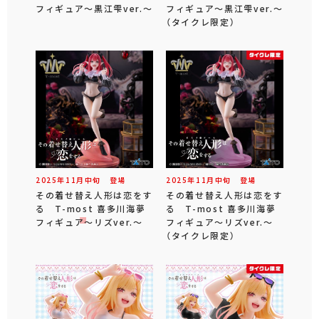
フィギュア～黒江雫ver.～
フィギュア～黒江雫ver.～
（タイクレ限定）
2025年
11
月
中旬
登場
2025年
11
月
中旬
登場
その着せ替え人形は恋をす
その着せ替え人形は恋をす
る T-most 喜多川海夢
る T-most 喜多川海夢
フィギュア～リズver.～
フィギュア～リズver.～
（タイクレ限定）