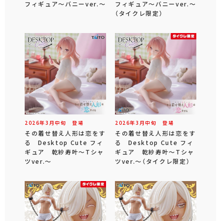
フィギュア～バニーver.～
フィギュア～バニーver.～
（タイクレ限定）
2026年
3
月
中旬
登場
2026年
3
月
中旬
登場
その着せ替え人形は恋をす
その着せ替え人形は恋をす
る Desktop Cute フィ
る Desktop Cute フィ
ギュア 乾紗寿叶～Tシャ
ギュア 乾紗寿叶～Tシャ
ツver.～
ツver.～（タイクレ限定）