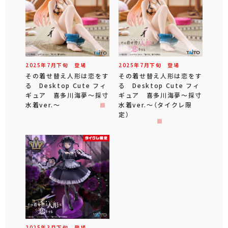
2025年
7
月
下旬
登場
2025年
7
月
下旬
登場
その着せ替え人形は恋をす
その着せ替え人形は恋をす
る Desktop Cute フィ
る Desktop Cute フィ
ギュア 喜多川海夢～採寸
ギュア 喜多川海夢～採寸
水着ver.～
水着ver.～（タイクレ限
定）
2025年
3
月
下旬
登場