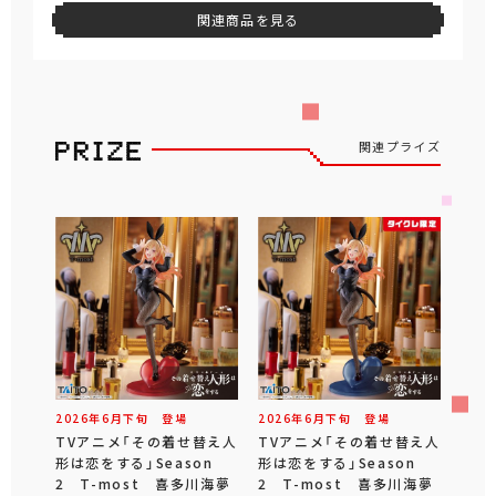
関連商品を見る
関連プライズ
2026年
6
月
下旬
登場
2026年
6
月
下旬
登場
TVアニメ「その着せ替え人
TVアニメ「その着せ替え人
形は恋をする」Season
形は恋をする」Season
2 T-most 喜多川海夢
2 T-most 喜多川海夢