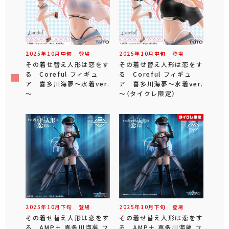
2025年
10
月
中旬
登場
2025年
10
月
中旬
登場
その着せ替え人形は恋をす
その着せ替え人形は恋をす
る Coreful フィギュ
る Coreful フィギュ
ア 喜多川海夢～水着ver.
ア 喜多川海夢～水着ver.
～
～（タイクレ限定）
2025年
10
月
下旬
登場
2025年
10
月
下旬
登場
その着せ替え人形は恋をす
その着せ替え人形は恋をす
る AMP＋ 喜多川海夢 フ
る AMP＋ 喜多川海夢 フ