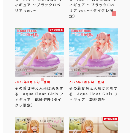
ィギュア ～ブラックロベ
ィギュア ～ブラックロベ
リア ver.～
リア ver.～（タイクレ限
定）
2025年
8
月
下旬
登場
2025年
8
月
下旬
登場
その着せ替え人形は恋をす
その着せ替え人形は恋をす
る Aqua Float Girls フ
る Aqua Float Girls フ
ィギュア 乾紗寿叶（タイ
ィギュア 乾紗寿叶
クレ限定）