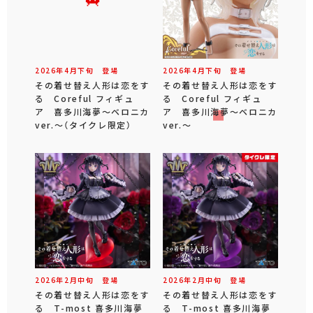
2026年
4
月
下旬
登場
2026年
4
月
下旬
登場
その着せ替え人形は恋をす
その着せ替え人形は恋をす
る Coreful フィギュ
る Coreful フィギュ
ア 喜多川海夢～ベロニカ
ア 喜多川海夢～ベロニカ
ver.～（タイクレ限定）
ver.～
2026年
2
月
中旬
登場
2026年
2
月
中旬
登場
その着せ替え人形は恋をす
その着せ替え人形は恋をす
る T-most 喜多川海夢
る T-most 喜多川海夢