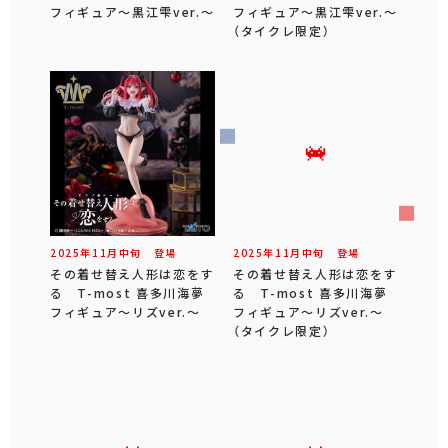
フィギュア～黒江雫ver.～
フィギュア～黒江雫ver.～
（タイクレ限定）
2025年
11
月
中旬
登場
2025年
11
月
中旬
登場
その着せ替え人形は恋をす
その着せ替え人形は恋をす
る T-most 喜多川海夢
る T-most 喜多川海夢
フィギュア～リズver.～
フィギュア～リズver.～
（タイクレ限定）