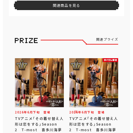
関連商品を見る
関連プライズ
2026年
6
月
下旬
登場
2026年
6
月
下旬
登場
TVアニメ「その着せ替え人
TVアニメ「その着せ替え人
形は恋をする」Season
形は恋をする」Season
2 T-most 喜多川海夢
2 T-most 喜多川海夢