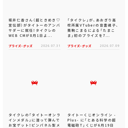
坂井仁香さん（超ときめき♡
「タイクレ」が、あおぎり高
宣伝部）がタイトーのアンバ
校所属VTuberの音霊魂子、
サダーに就任！タイクレの
栗駒こまるによる「たまこ
WEB CMが8月1日よ...
ま」初のプライズを7...
プライズ・グッズ
2026.07.31
プライズ・グッズ
2026.07.09
タイクレの「タイトーオンラ
タイトーくじオンライン -
インメダル」に潜って弾んで
Plus- に「とある科学の超
お宝ゲット！ピンパネル型メ
電磁砲T」くじが6月19日