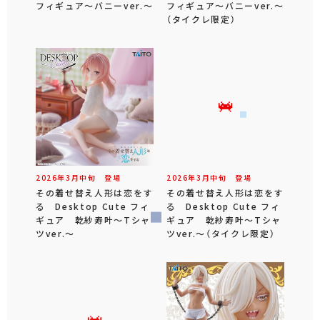
フィギュア～バニーver.～
フィギュア～バニーver.～
（タイクレ限定）
2026年
3
月
中旬
登場
2026年
3
月
中旬
登場
その着せ替え人形は恋をす
その着せ替え人形は恋をす
る Desktop Cute フィ
る Desktop Cute フィ
ギュア 乾紗寿叶～Tシャ
ギュア 乾紗寿叶～Tシャ
ツver.～
ツver.～（タイクレ限定）