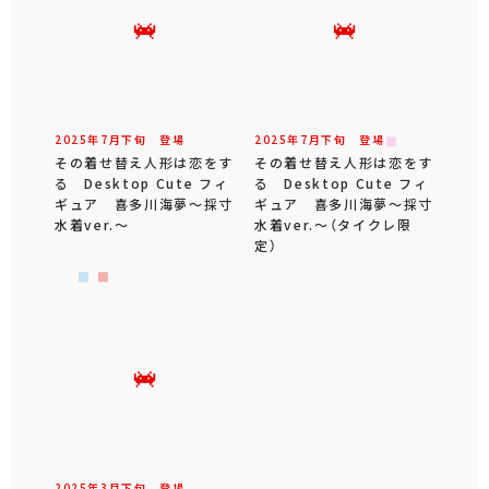
2025年
7
月
下旬
登場
2025年
7
月
下旬
登場
その着せ替え人形は恋をす
その着せ替え人形は恋をす
る Desktop Cute フィ
る Desktop Cute フィ
ギュア 喜多川海夢～採寸
ギュア 喜多川海夢～採寸
水着ver.～
水着ver.～（タイクレ限
定）
2025年
3
月
下旬
登場