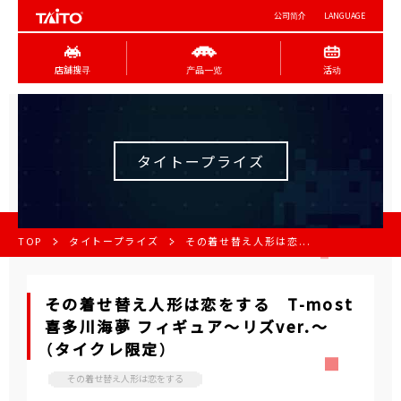
公司简介
LANGUAGE
店舖搜寻
产品一览
活动
タイトープライズ
TOP
タイトープライズ
その着せ替え人形は恋...
その着せ替え人形は恋をする T-most
喜多川海夢 フィギュア～リズver.～
（タイクレ限定）
その着せ替え人形は恋をする