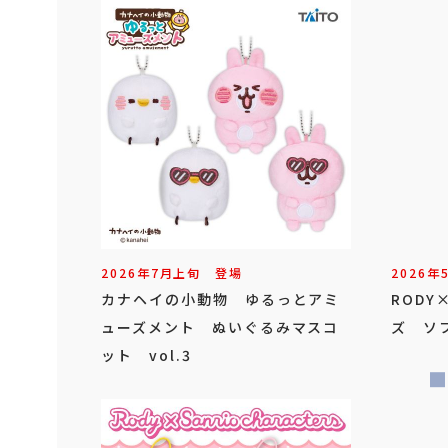
2026年
7
月
上旬
登場
2026年
カナヘイの小動物 ゆるっとアミ
ROD
ューズメント ぬいぐるみマスコ
ズ ソフ
ット vol.3