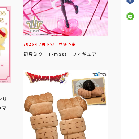
2026年
7
月
下旬
登場予定
初音ミク T-most フィギュア
ンリ
みマ
.