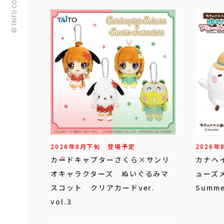
© TAITO CORPORATION
2026年
8
月
下旬
登場予定
2026年
カードキャプターさくら×サンリ
カナヘ
オキャラクターズ ぬいぐるみマ
ューズ
スコット クリアカードver.
Summe
vol.3