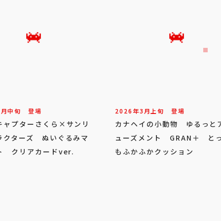
3
月
中旬
登場
2026年
3
月
上旬
登場
キャプターさくら×サンリ
カナヘイの小動物 ゆるっと
ラクターズ ぬいぐるみマ
ューズメント GRAN＋ と
 クリアカードver.
もふかふかクッション