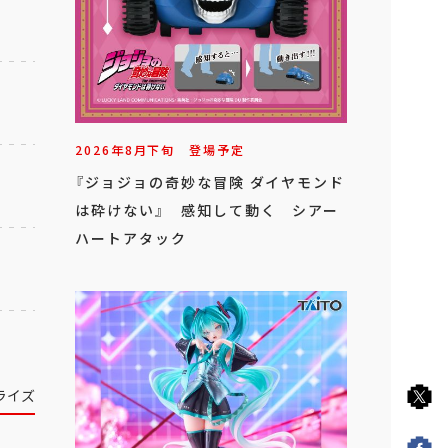
2026年
8
月
下旬
登場予定
『ジョジョの奇妙な冒険 ダイヤモンド
は砕けない』 感知して動く シアー
ハートアタック
ライズ