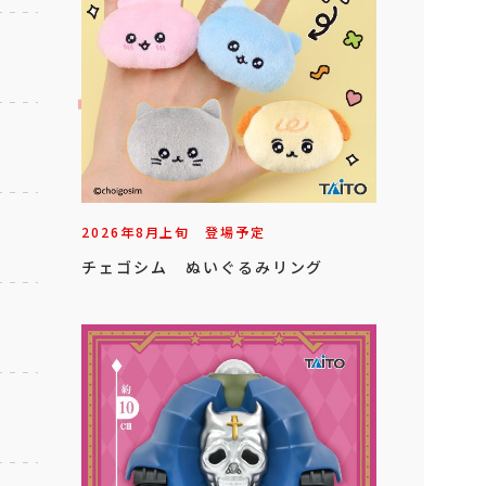
2026年
8
月
上旬
登場予定
チェゴシム ぬいぐるみリング