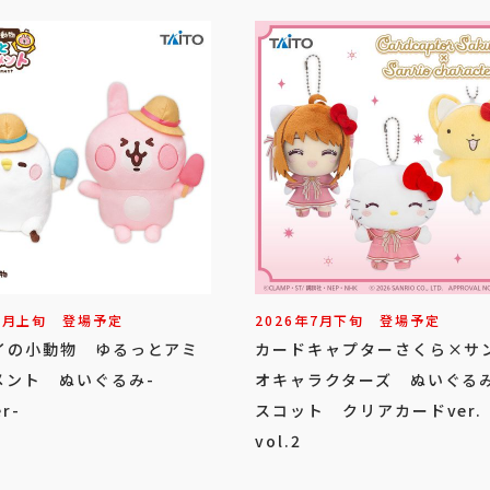
8
月
上旬
登場予定
2026年
7
月
下旬
登場予定
イの小動物 ゆるっとアミ
カードキャプターさくら×サ
メント ぬいぐるみ-
オキャラクターズ ぬいぐる
r-
スコット クリアカードver
vol.2