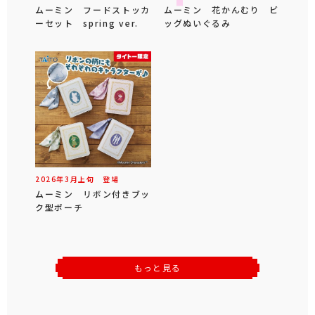
ムーミン フードストッカ
ムーミン 花かんむり ビ
ーセット spring ver.
ッグぬいぐるみ
2026年
3
月
上旬
登場
ムーミン リボン付きブッ
ク型ポーチ
もっと見る