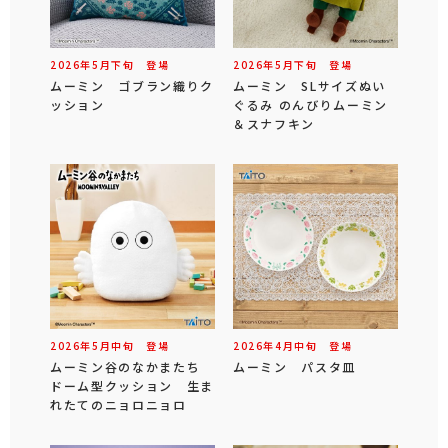
2026年
5
月
下旬
登場
2026年
5
月
下旬
登場
ムーミン ゴブラン織りク
ムーミン SLサイズぬい
ッション
ぐるみ のんびりムーミン
＆スナフキン
2026年
5
月
中旬
登場
2026年
4
月
中旬
登場
ムーミン谷のなかまたち
ムーミン パスタ皿
ドーム型クッション 生ま
れたてのニョロニョロ