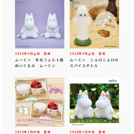
2026年
4
月
上旬
登場
2026年
4
月
上旬
登場
ムーミン 羊毛フェルト風
ムーミン ニョロニョロの
ぬいぐるみ ムーミン
スパイスボトル
2026年
3
月
中旬
登場
2026年
3
月
中旬
登場