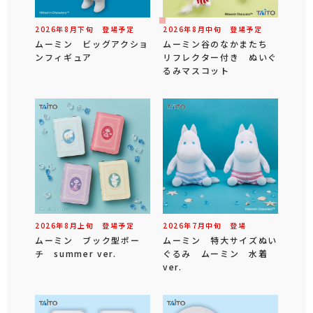
2026年
8
月
下旬
登場予定
2026年
8
月
中旬
登場予定
ムーミン ビッグアクショ
ムーミン谷のなかまたち
ンフィギュア
リフレクター付き ぬいぐ
るみマスコット
2026年
8
月
上旬
登場予定
2026年
7
月
中旬
登場
ムーミン ブック型ポー
ムーミン 特大サイズぬい
チ summer ver.
ぐるみ ムーミン 水着
ver.