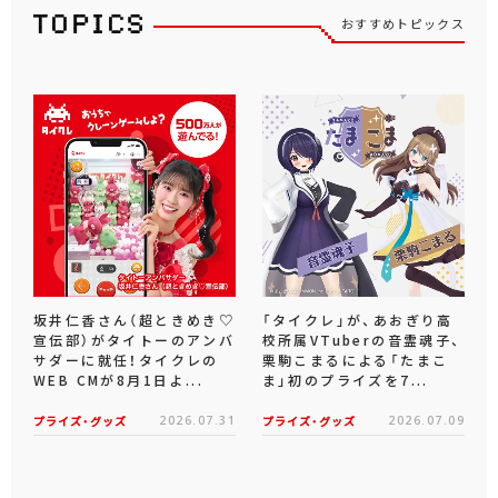
おすすめトピックス
坂井仁香さん（超ときめき♡
「タイクレ」が、あおぎり高
宣伝部）がタイトーのアンバ
校所属VTuberの音霊魂子、
サダーに就任！タイクレの
栗駒こまるによる「たまこ
WEB CMが8月1日よ...
ま」初のプライズを7...
プライズ・グッズ
2026.07.31
プライズ・グッズ
2026.07.09