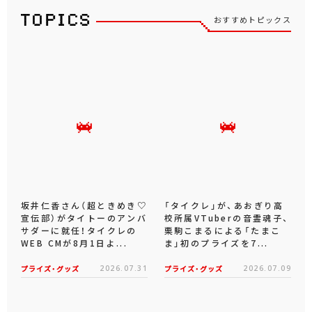
おすすめトピックス
坂井仁香さん（超ときめき♡
「タイクレ」が、あおぎり高
宣伝部）がタイトーのアンバ
校所属VTuberの音霊魂子、
サダーに就任！タイクレの
栗駒こまるによる「たまこ
WEB CMが8月1日よ...
ま」初のプライズを7...
プライズ・グッズ
2026.07.31
プライズ・グッズ
2026.07.09