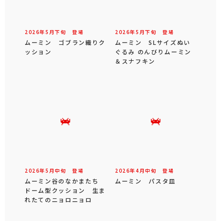
2026年
5
月
下旬
登場
2026年
5
月
下旬
登場
ムーミン ゴブラン織りク
ムーミン SLサイズぬい
ッション
ぐるみ のんびりムーミン
＆スナフキン
2026年
5
月
中旬
登場
2026年
4
月
中旬
登場
ムーミン谷のなかまたち
ムーミン パスタ皿
ドーム型クッション 生ま
れたてのニョロニョロ