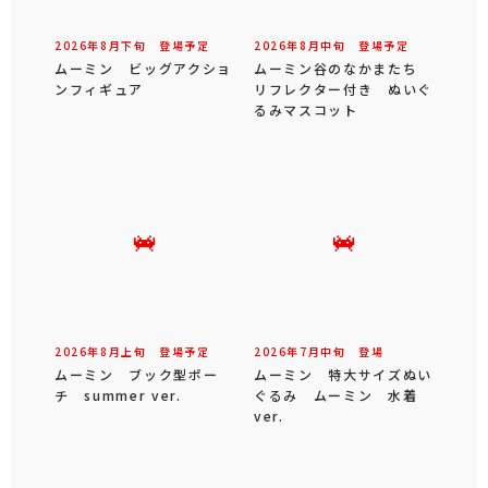
2026年
8
月
下旬
登場予定
2026年
8
月
中旬
登場予定
ムーミン ビッグアクショ
ムーミン谷のなかまたち
ンフィギュア
リフレクター付き ぬいぐ
るみマスコット
2026年
8
月
上旬
登場予定
2026年
7
月
中旬
登場
ムーミン ブック型ポー
ムーミン 特大サイズぬい
チ summer ver.
ぐるみ ムーミン 水着
ver.