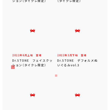
ション（タイクレ限定）
（タイクレ限定）
2022年
6
月
上旬
登場
2022年
1
月
下旬
登場
Dr.STONE フェイスクッ
Dr.STONE デフォルメぬ
ション（タイクレ限定）
いぐるみvol.3