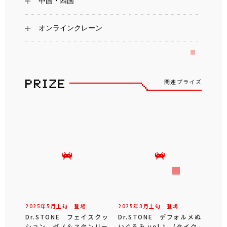
中国・四国
オンラインクレーン
関連プライズ
2025年
5
月
上旬
登場
2025年
3
月
上旬
登場
Dr.STONE フェイスクッ
Dr.STONE デフォルメぬ
ション ゼノ＆スタンリー
いぐるみ vol.1 (タイク