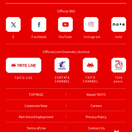
Official SNS
X
Facebook
YouTube
Instagram
note
Official Live Channels / Archive
ZUNTATA
TAITO
70th
TAITO LIVE
CHANNEL
CHANNEL
anniv.
TOP PAGE
About TAITO
Corporate View
Careers
Part-time Employment
Privacy Policy
Terms of Use
Contact Us