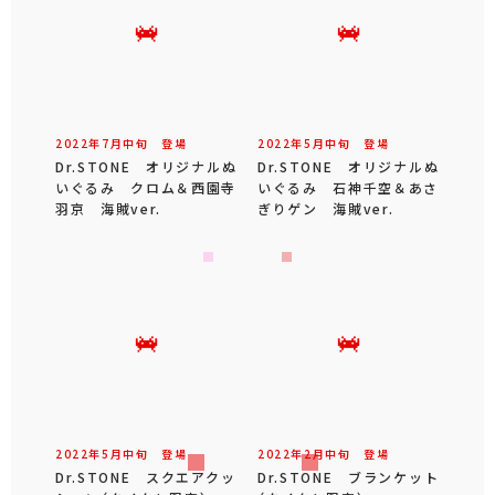
2022年
7
月
中旬
登場
2022年
5
月
中旬
登場
Dr.STONE オリジナルぬ
Dr.STONE オリジナルぬ
いぐるみ クロム＆西園寺
いぐるみ 石神千空＆あさ
羽京 海賊ver.
ぎりゲン 海賊ver.
2022年
5
月
中旬
登場
2022年
2
月
中旬
登場
Dr.STONE スクエアクッ
Dr.STONE ブランケット