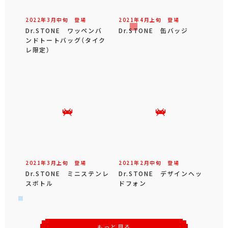
2022年
3
月
中旬
登場
2021年
4
月
上旬
登場
Dr.STONE ワッペンバ
Dr.STONE 缶バッジ
ンドトートバッグ（タイク
レ限定）
2021年
3
月
上旬
登場
2021年
2
月
中旬
登場
Dr.STONE ミニステンレ
Dr.STONE デザインヘッ
スボトル
ドフォン
もっと見る