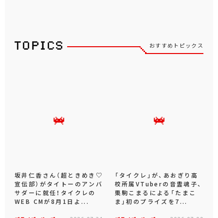
おすすめトピックス
坂井仁香さん（超ときめき♡
「タイクレ」が、あおぎり高
宣伝部）がタイトーのアンバ
校所属VTuberの音霊魂子、
サダーに就任！タイクレの
栗駒こまるによる「たまこ
WEB CMが8月1日よ...
ま」初のプライズを7...