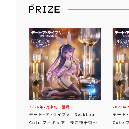
2026年
2
月
中旬
登場
2026年
デート・ア・ライブⅤ Desktop
デート・
Cute フィギュア 夜刀神十香～
Cute