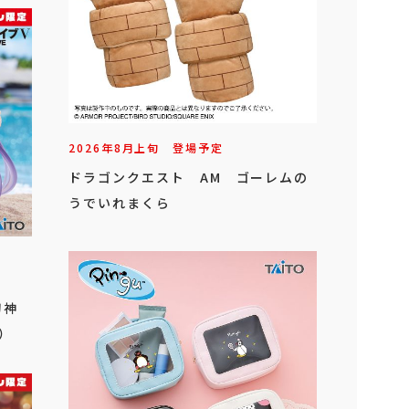
2026年
8
月
上旬
登場予定
ドラゴンクエスト AM ゴーレムの
うでいれまくら
刀神
）