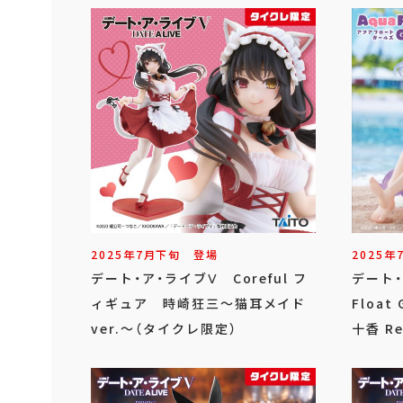
2025年
7
月
下旬
登場
2025年
デート・ア・ライブⅤ Coreful フ
デート・
ィギュア 時崎狂三～猫耳メイド
Floa
ver.～（タイクレ限定）
十香 Re