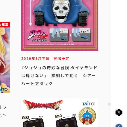
2026年
8
月
下旬
登場予定
『ジョジョの奇妙な冒険 ダイヤモンド
は砕けない』 感知して動く シアー
ハートアタック
l フ
.～