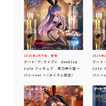
2025年
2
月
下旬
登場
2025年
デート・ア・ライブⅤ Desktop
デート・
Cute フィギュア 夜刀神十香～
Cute
バニーver.～（タイクレ限定）
バニーv