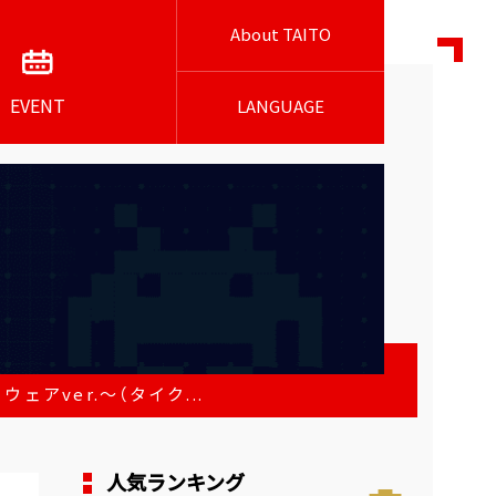
About TAITO
EVENT
LANGUAGE
ェアver.～（タイク...
人気ランキング