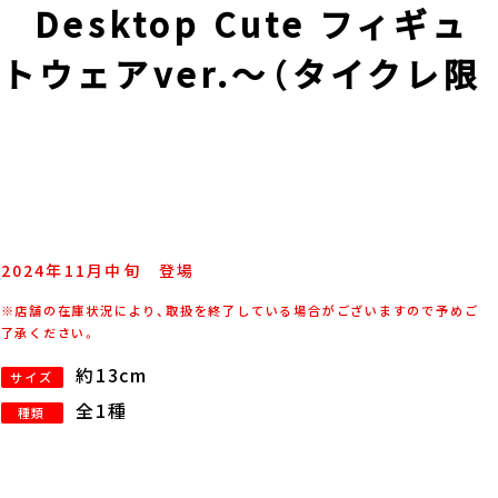
Desktop Cute フィギュ
トウェアver.～（タイクレ限
2024年
11
月
中旬
登場
※店舗の在庫状況により、取扱を終了している場合がございますので予めご
了承ください。
約13cm
サイズ
全1種
種類