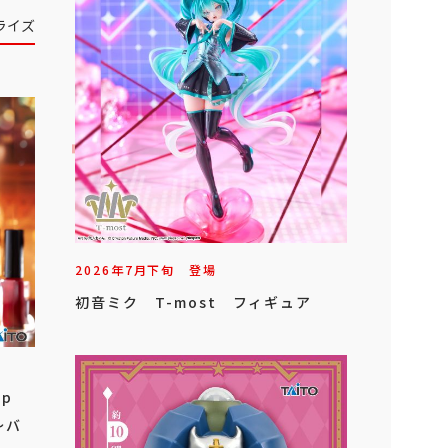
ライズ
2026年
7
月
下旬
登場
初音ミク T-most フィギュア
op
～バ