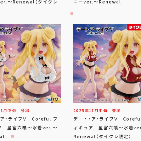
er.～Renewal（タイクレ
ニーver.～Renewal
11
月
中旬
登場
2025年
11
月
中旬
登場
ア・ライブⅤ Coreful フ
デート・ア・ライブⅤ Corefu
 星宮六喰～水着ver.～
ィギュア 星宮六喰～水着ver
al
Renewal（タイクレ限定）