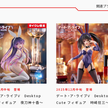
関連プ
2
月
中旬
登場
2025年
12
月
中旬
登場
ア・ライブⅤ Desktop
デート・ア・ライブⅤ Deskt
 フィギュア 夜刀神十香～
Cute フィギュア 時崎狂三