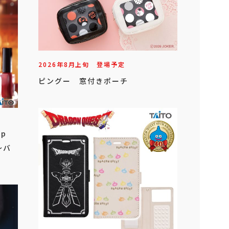
2026年
8
月
上旬
登場予定
ピングー 窓付きポーチ
op
～バ