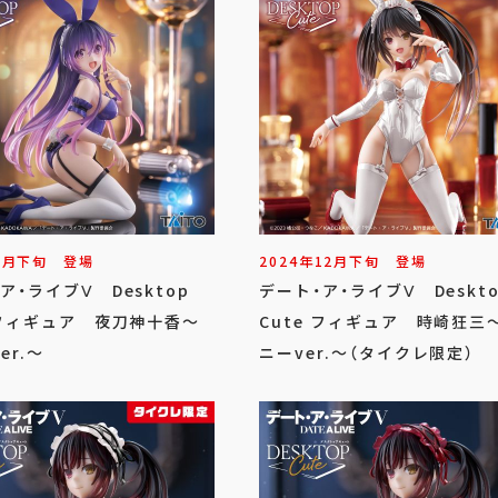
2
月
下旬
登場
2024年
12
月
下旬
登場
ア・ライブⅤ Desktop
デート・ア・ライブⅤ Deskt
 フィギュア 夜刀神十香～
Cute フィギュア 時崎狂三
er.～
ニーver.～（タイクレ限定）