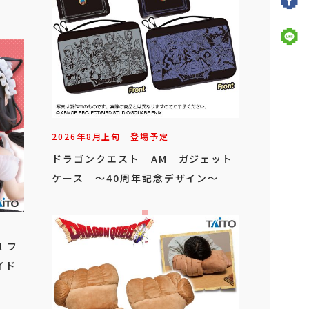
2026年
8
月
上旬
登場予定
ドラゴンクエスト AM ガジェット
ケース ～40周年記念デザイン～
l フ
イド