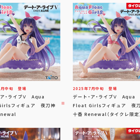
7
月
中旬
登場
2025年
7
月
中旬
登場
ア・ライブⅤ Aqua
デート・ア・ライブⅤ Aqua
t Girlsフィギュア 夜刀神
Float Girlsフィギュア 夜
newal
十香 Renewal（タイクレ限定