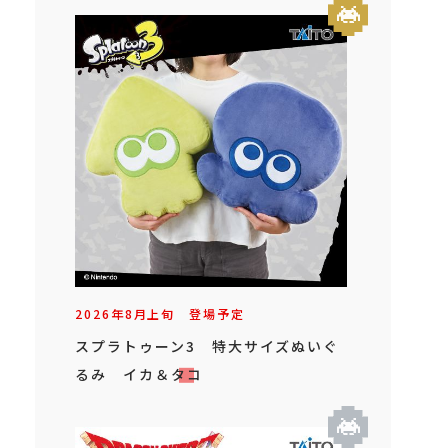
2026年
8
月
上旬
登場予定
スプラトゥーン3 特大サイズぬいぐ
るみ イカ＆タコ