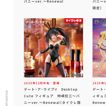
バニーver.～Renewal
バニーv
限定）
2025年
12
月
中旬
登場
2025年
デート・ア・ライブⅤ Desktop
デート・
Cute フィギュア 時崎狂三～バ
ィギュア
ニーver.～Renewal（タイクレ限
Renew