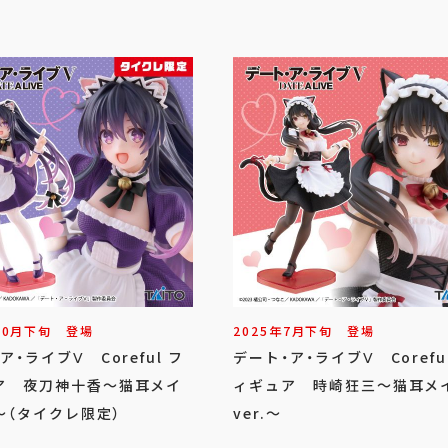
10
月
下旬
登場
2025年
7
月
下旬
登場
ア・ライブⅤ Coreful フ
デート・ア・ライブⅤ Corefu
ア 夜刀神十香～猫耳メイ
ィギュア 時崎狂三～猫耳メ
.～（タイクレ限定）
ver.～