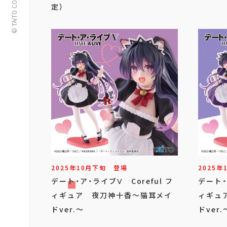
© TAITO CORPORATION
定）
2025年
10
月
下旬
登場
2025年
デート・ア・ライブⅤ Coreful フ
デート・
ィギュア 夜刀神十香～猫耳メイ
ィギュ
ドver.～
ドver