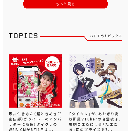
もっと見る
おすすめトピックス
坂井仁香さん（超ときめき♡
「タイクレ」が、あおぎり高
宣伝部）がタイトーのアンバ
校所属VTuberの音霊魂子、
サダーに就任！タイクレの
栗駒こまるによる「たまこ
WEB CMが8月1日よ...
ま」初のプライズを7...