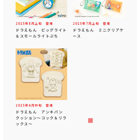
2025年
8
月
上旬
登場
2025年
7
月
上旬
登場
ドラえもん ビッグライト
ドラえもん ミニクリアケ
＆スモールライトぷち
ース
2025年
6
月
中旬
登場
ドラえもん アンキパン
クッション～コック＆リラ
ックス～