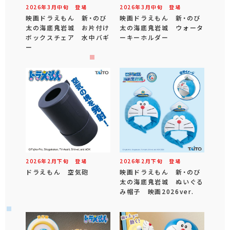
2026年
3
月
中旬
登場
2026年
3
月
中旬
登場
映画ドラえもん 新・のび
映画ドラえもん 新・のび
太の海底鬼岩城 お片付け
太の海底鬼岩城 ウォータ
ボックスチェア 水中バギ
ーキーホルダー
ー
2026年
2
月
下旬
登場
2026年
2
月
下旬
登場
ドラえもん 空気砲
映画ドラえもん 新・のび
太の海底鬼岩城 ぬいぐる
み帽子 映画2026ver.