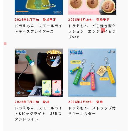
2026年
8
月
下旬
登場予定
2026年
8
月
上旬
登場予定
ドラえもん スモールライ
ドラえもん どら焼き型ク
トディスプレイケース
ッション エンジョイ＆ラ
ブver.
2026年
7
月
中旬
登場
2026年
5
月
中旬
登場
ドラえもん スモールライ
ドラえもん ストラップ付
ト&ビッグライト USBス
きキーホルダー
タンドライト