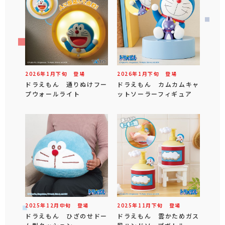
2026年
1
月
下旬
登場
2026年
1
月
下旬
登場
ドラえもん 通りぬけフー
ドラえもん カムカムキャ
プウォールライト
ットソーラーフィギュア
2025年
12
月
中旬
登場
2025年
11
月
下旬
登場
ドラえもん ひざのせドー
ドラえもん 雲かためガス