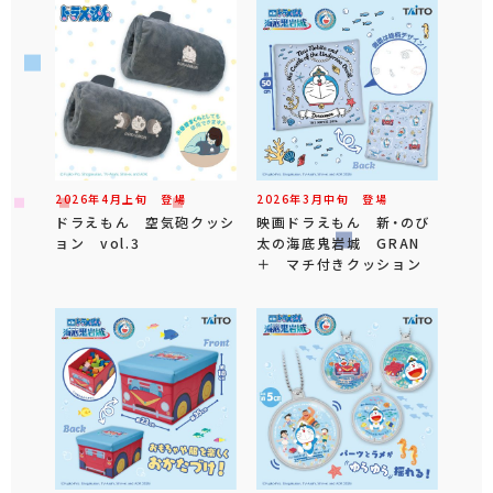
2026年
4
月
上旬
登場
2026年
3
月
中旬
登場
ドラえもん 空気砲クッシ
映画ドラえもん 新・のび
ョン vol.3
太の海底鬼岩城 GRAN
＋ マチ付きクッション