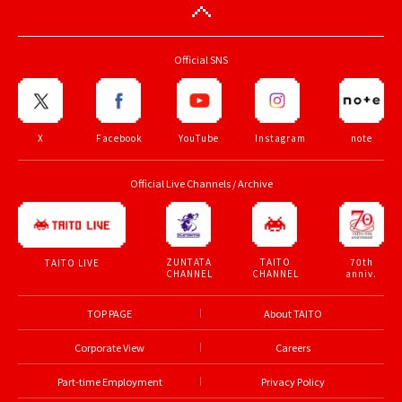
Official SNS
X
Facebook
YouTube
Instagram
note
Official Live Channels / Archive
ZUNTATA
TAITO
70th
TAITO LIVE
CHANNEL
CHANNEL
anniv.
TOP PAGE
About TAITO
Corporate View
Careers
Part-time Employment
Privacy Policy