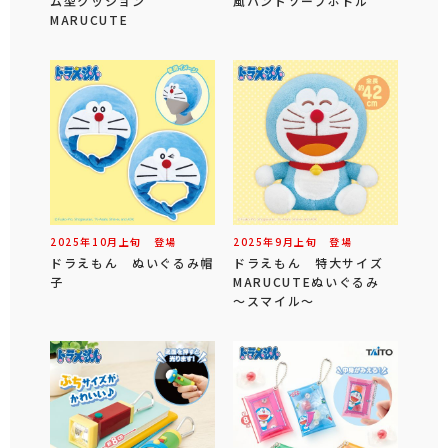
ム型クッション
風ハンドソープボトル
MARUCUTE
2025年
10
月
上旬
登場
2025年
9
月
上旬
登場
ドラえもん ぬいぐるみ帽
ドラえもん 特大サイズ
子
MARUCUTEぬいぐるみ
～スマイル～