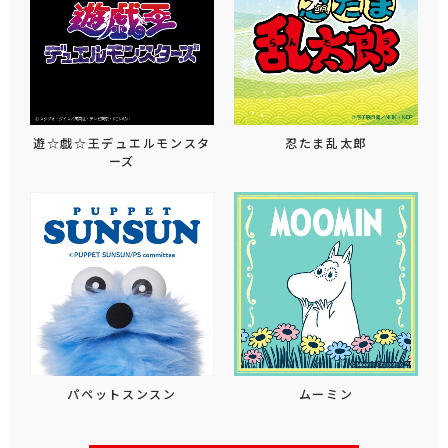
遊☆戯☆王デュエルモンスタ
忍たま乱太郎
ーズ
パペットスンスン
ムーミン