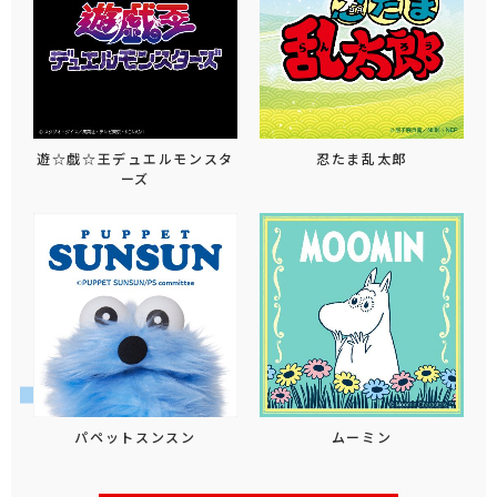
遊☆戯☆王デュエルモンスタ
忍たま乱太郎
ーズ
パペットスンスン
ムーミン