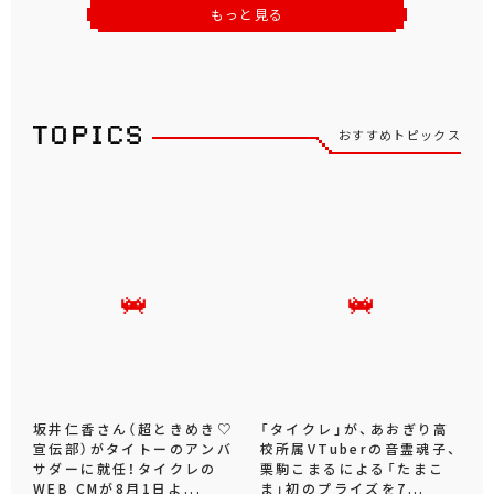
もっと見る
おすすめトピックス
坂井仁香さん（超ときめき♡
「タイクレ」が、あおぎり高
宣伝部）がタイトーのアンバ
校所属VTuberの音霊魂子、
サダーに就任！タイクレの
栗駒こまるによる「たまこ
WEB CMが8月1日よ...
ま」初のプライズを7...