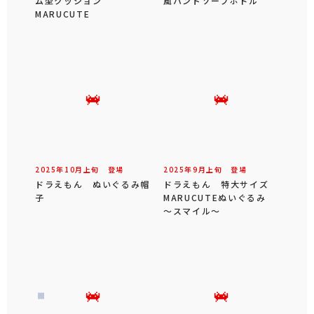
ム型クッション
風ハンドソープボトル
MARUCUTE
2025年
10
月
上旬
登場
2025年
9
月
上旬
登場
ドラえもん ぬいぐるみ帽
ドラえもん 特大サイズ
子
MARUCUTEぬいぐるみ
～スマイル～