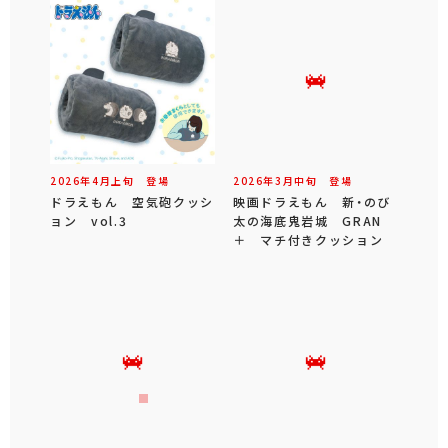
2026年
4
月
上旬
登場
2026年
3
月
中旬
登場
ドラえもん 空気砲クッシ
映画ドラえもん 新・のび
ョン vol.3
太の海底鬼岩城 GRAN
＋ マチ付きクッション