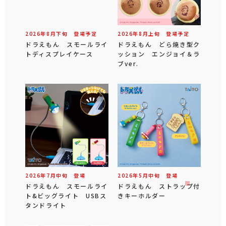
2026年
8
月
下旬
登場予定
2026年
8
月
上旬
登場予定
ドラえもん スモールライ
ドラえもん どら焼き型ク
トディスプレイケース
ッション エンジョイ＆ラ
ブver.
2026年
7
月
中旬
登場
2026年
5
月
中旬
登場
ドラえもん スモールライ
ドラえもん ストラップ付
ト&ビッグライト USBス
きキーホルダー
タンドライト