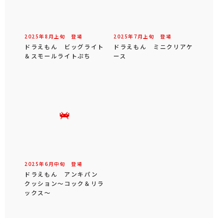
2025年
8
月
上旬
登場
2025年
7
月
上旬
登場
ドラえもん ビッグライト
ドラえもん ミニクリアケ
＆スモールライトぷち
ース
2025年
6
月
中旬
登場
ドラえもん アンキパン
クッション～コック＆リラ
ックス～