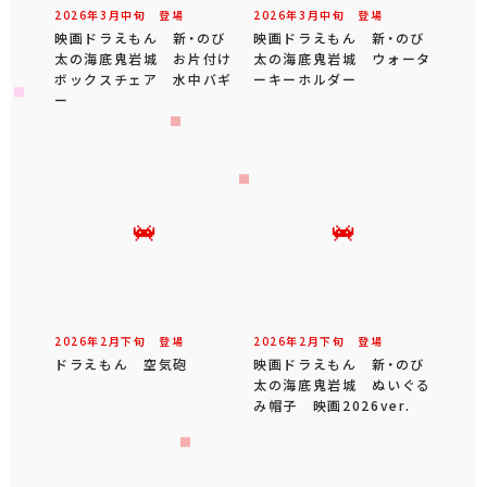
2026年
3
月
中旬
登場
2026年
3
月
中旬
登場
映画ドラえもん 新・のび
映画ドラえもん 新・のび
太の海底鬼岩城 お片付け
太の海底鬼岩城 ウォータ
ボックスチェア 水中バギ
ーキーホルダー
ー
2026年
2
月
下旬
登場
2026年
2
月
下旬
登場
ドラえもん 空気砲
映画ドラえもん 新・のび
太の海底鬼岩城 ぬいぐる
み帽子 映画2026ver.