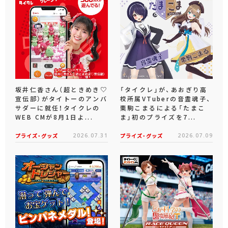
坂井仁香さん（超ときめき♡
「タイクレ」が、あおぎり高
宣伝部）がタイトーのアンバ
校所属VTuberの音霊魂子、
サダーに就任！タイクレの
栗駒こまるによる「たまこ
WEB CMが8月1日よ...
ま」初のプライズを7...
プライズ・グッズ
2026.07.31
プライズ・グッズ
2026.07.09