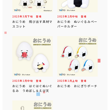
2025年
3
月
下旬
登場
2025年
2
月
中旬
登場
おにうめ 飛び出す具材マ
おにうめ ぬいぐるみペー
スコット
パーホルダー
2025年
1
月
中旬
登場
2025年
1
月
上旬
登場
おにうめ はぐはぐぬいぐ
おにうめ おにぎりポーチ
るみ うめぼし＆えび天