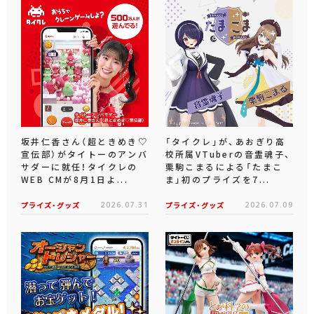
坂井仁香さん（超ときめき♡
「タイクレ」が、あおぎり高
宣伝部）がタイトーのアンバ
校所属VTuberの音霊魂子、
サダーに就任！タイクレの
栗駒こまるによる「たまこ
WEB CMが8月1日よ...
ま」初のプライズを7...
プライズ・グッズ
2026.07.31
プライズ・グッズ
2026.07.09