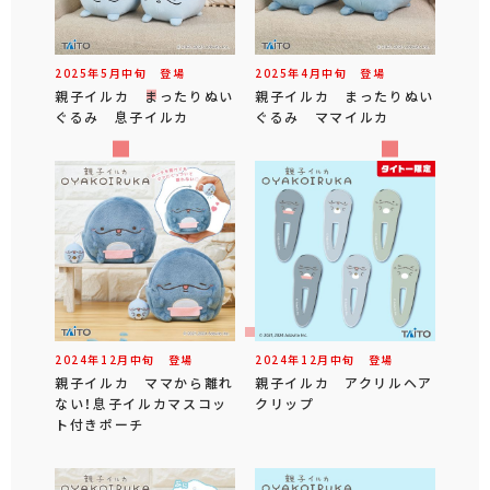
2025年
5
月
中旬
登場
2025年
4
月
中旬
登場
親子イルカ まったりぬい
親子イルカ まったりぬい
ぐるみ 息子イルカ
ぐるみ ママイルカ
2024年
12
月
中旬
登場
2024年
12
月
中旬
登場
親子イルカ ママから離れ
親子イルカ アクリルヘア
ない！息子イルカマスコッ
クリップ
ト付きポーチ