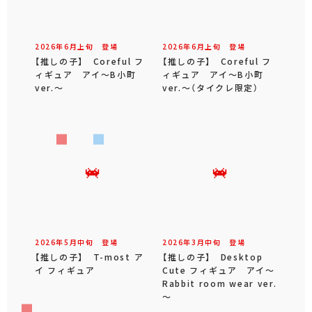
2026年
6
月
上旬
登場
2026年
6
月
上旬
登場
【推しの子】 Coreful フ
【推しの子】 Coreful フ
ィギュア アイ～B小町
ィギュア アイ～B小町
ver.～
ver.～（タイクレ限定）
2026年
5
月
中旬
登場
2026年
3
月
中旬
登場
【推しの子】 T-most ア
【推しの子】 Desktop
イ フィギュア
Cute フィギュア アイ～
Rabbit room wear ver.
～