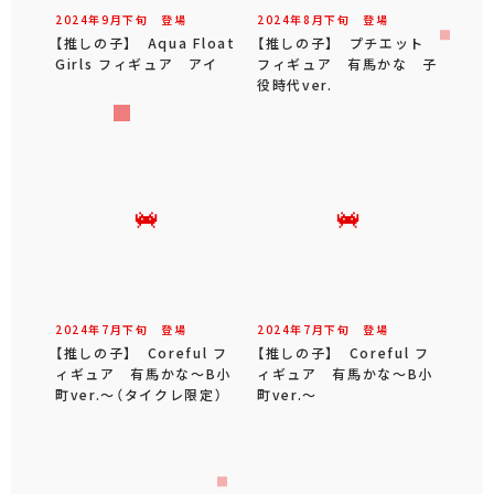
2024年
9
月
下旬
登場
2024年
8
月
下旬
登場
【推しの子】 Aqua Float
【推しの子】 プチエット
Girls フィギュア アイ
フィギュア 有馬かな 子
役時代ver.
2024年
7
月
下旬
登場
2024年
7
月
下旬
登場
【推しの子】 Coreful フ
【推しの子】 Coreful フ
ィギュア 有馬かな～B小
ィギュア 有馬かな～B小
町ver.～（タイクレ限定）
町ver.～