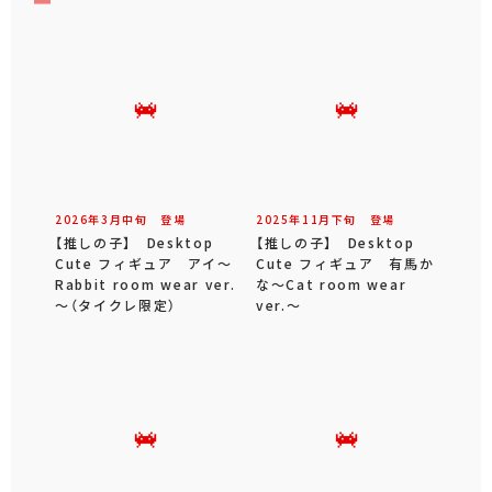
2026年
3
月
中旬
登場
2025年
11
月
下旬
登場
【推しの子】 Desktop
【推しの子】 Desktop
Cute フィギュア アイ～
Cute フィギュア 有馬か
Rabbit room wear ver.
な～Cat room wear
～（タイクレ限定）
ver.～