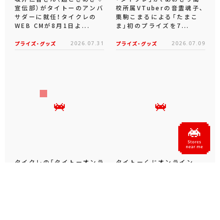
宣伝部）がタイトーのアンバ
校所属VTuberの音霊魂子、
サダーに就任！タイクレの
栗駒こまるによる「たまこ
WEB CMが8月1日よ...
ま」初のプライズを7...
プライズ・グッズ
2026.07.31
プライズ・グッズ
2026.07.09
タイクレの「タイトーオンラ
タイトーくじオンライン -
インメダル」に潜って弾んで
Plus- に「とある科学の超
お宝ゲット！ピンパネル型メ
電磁砲T」くじが6月19日
ダルゲーム「オーシャン...
（金）登場！
プライズ・グッズ
2026.06.25
プライズ・グッズ
2026.06.12