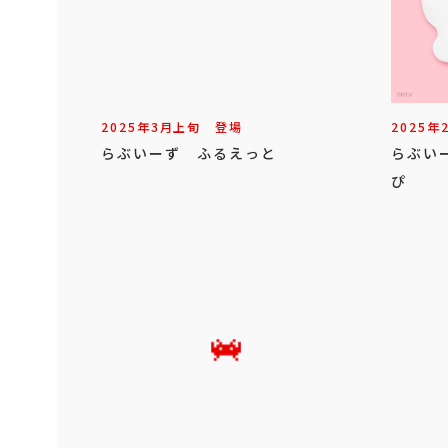
2025年
3
月
上旬
登場
2025年
らぶいーず ふるえっと
らぶい
ぴ