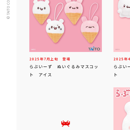
© TAITO CORPORATION
2025年
7
月
上旬
登場
2025年
らぶいーず ぬいぐるみマスコッ
らぶい
ト アイス
ト