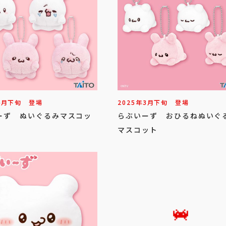
4
月
下旬
登場
2025年
3
月
下旬
登場
ーず ぬいぐるみマスコッ
らぶいーず おひるねぬいぐ
マスコット