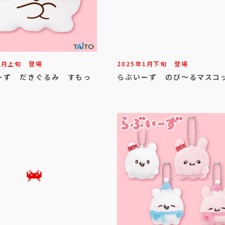
2
月
上旬
登場
2025年
1
月
下旬
登場
ーず だきぐるみ すもっ
らぶいーず のび～るマスコ