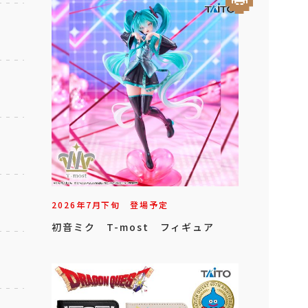
2026年
7
月
下旬
登場予定
初音ミク T-most フィギュア