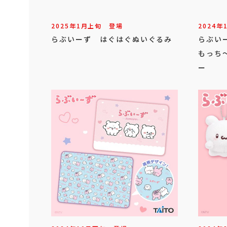
2025年
1
月
上旬
登場
2024年
らぶいーず はぐはぐぬいぐるみ
らぶい
もっち
ー