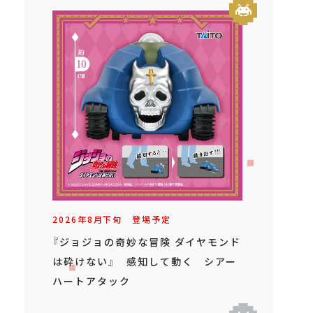
2026年
8
月
下旬
登場予定
『ジョジョの奇妙な冒険 ダイヤモンド
は砕けない』 感知して動く シアー
ハートアタック