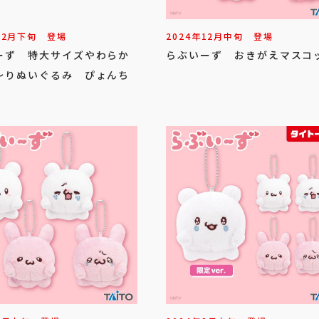
12
月
下旬
登場
2024年
12
月
中旬
登場
ーず 特大サイズやわらか
らぶいーず おきがえマスコ
～りぬいぐるみ ぴょんち