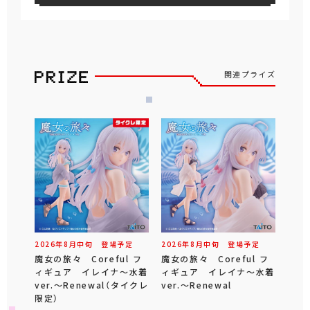
関連プライズ
2026年
8
月
中旬
登場予定
2026年
8
月
中旬
登場予定
魔女の旅々 Coreful フ
魔女の旅々 Coreful フ
ィギュア イレイナ～水着
ィギュア イレイナ～水着
ver.～Renewal（タイクレ
ver.～Renewal
限定）