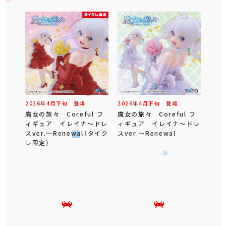
2026年
4
月
下旬
登場
2026年
4
月
下旬
登場
魔女の旅々 Coreful フ
魔女の旅々 Coreful フ
ィギュア イレイナ～ドレ
ィギュア イレイナ～ドレ
スver.～Renewal（タイク
スver.～Renewal
レ限定）