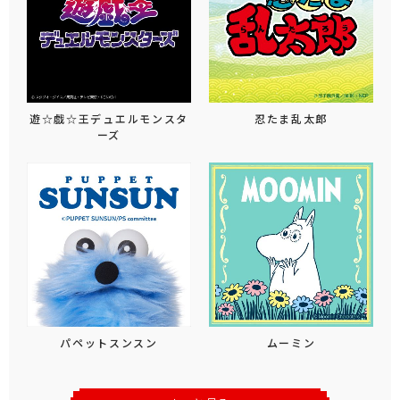
遊☆戯☆王デュエルモンスタ
忍たま乱太郎
ーズ
パペットスンスン
ムーミン