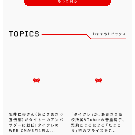
もっと見る
おすすめトピックス
坂井仁香さん（超ときめき♡
「タイクレ」が、あおぎり高
宣伝部）がタイトーのアンバ
校所属VTuberの音霊魂子、
サダーに就任！タイクレの
栗駒こまるによる「たまこ
WEB CMが8月1日よ...
ま」初のプライズを7...