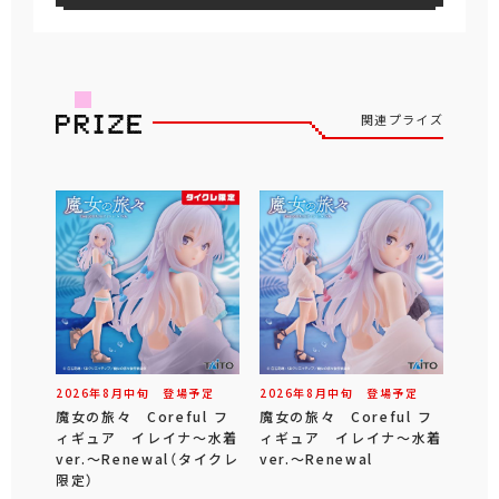
関連プライズ
2026年
8
月
中旬
登場予定
2026年
8
月
中旬
登場予定
魔女の旅々 Coreful フ
魔女の旅々 Coreful フ
ィギュア イレイナ～水着
ィギュア イレイナ～水着
ver.～Renewal（タイクレ
ver.～Renewal
限定）