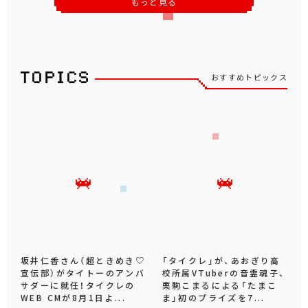
もっと見る
おすすめトピックス
坂井仁香さん（超ときめき♡
「タイクレ」が、あおぎり高
宣伝部）がタイトーのアンバ
校所属VTuberの音霊魂子、
サダーに就任！タイクレの
栗駒こまるによる「たまこ
WEB CMが8月1日よ...
ま」初のプライズを7...