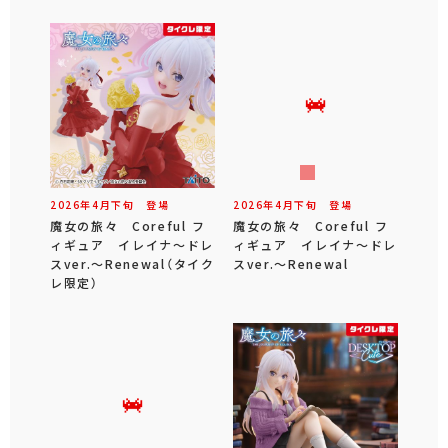
2026年
4
月
下旬
登場
2026年
4
月
下旬
登場
魔女の旅々 Coreful フ
魔女の旅々 Coreful フ
ィギュア イレイナ～ドレ
ィギュア イレイナ～ドレ
スver.～Renewal（タイク
スver.～Renewal
レ限定）