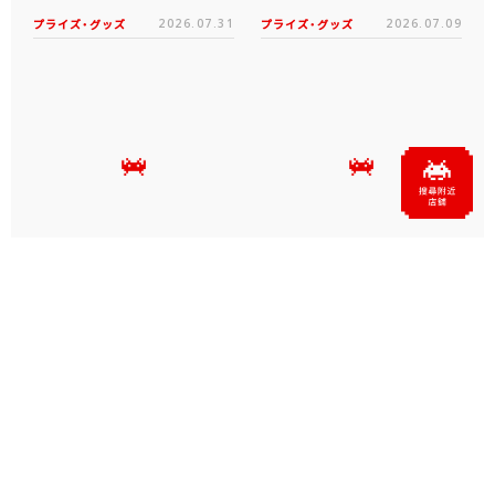
プライズ・グッズ
2026.07.31
プライズ・グッズ
2026.07.09
タイクレの「タイトーオンラ
タイトーくじオンライン -
インメダル」に潜って弾んで
Plus- に「とある科学の超
お宝ゲット！ピンパネル型メ
電磁砲T」くじが6月19日
ダルゲーム「オーシャン...
（金）登場！
プライズ・グッズ
2026.06.25
プライズ・グッズ
2026.06.12