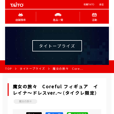
有關TAITO
語言
店舖搜尋
產品一覽
活動
タイトープライズ
TOP
タイトープライズ
魔女の旅々 Core...
魔女の旅々 Coreful フィギュア イ
レイナ～ドレスver.～（タイクレ限定）
魔女の旅々