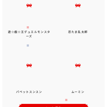
遊☆戯☆王デュエルモンスタ
忍たま乱太郎
ーズ
パペットスンスン
ムーミン