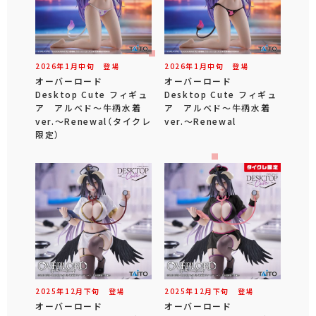
2026年
1
月
中旬
登場
2026年
1
月
中旬
登場
オーバーロード
オーバーロード
Desktop Cute フィギュ
Desktop Cute フィギュ
ア アルベド～牛柄水着
ア アルベド～牛柄水着
ver.～Renewal（タイクレ
ver.～Renewal
限定）
2025年
12
月
下旬
登場
2025年
12
月
下旬
登場
オーバーロード
オーバーロード