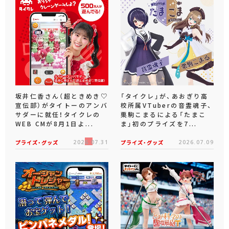
坂井仁香さん（超ときめき♡
「タイクレ」が、あおぎり高
宣伝部）がタイトーのアンバ
校所属VTuberの音霊魂子、
サダーに就任！タイクレの
栗駒こまるによる「たまこ
WEB CMが8月1日よ...
ま」初のプライズを7...
プライズ・グッズ
2026.07.31
プライズ・グッズ
2026.07.09