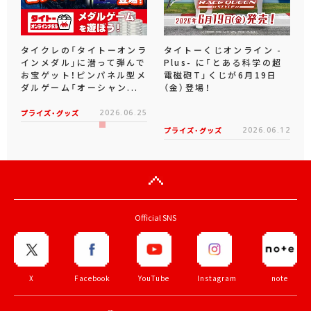
タイクレの「タイトーオンラ
タイトーくじオンライン -
インメダル」に潜って弾んで
Plus- に「とある科学の超
お宝ゲット！ピンパネル型メ
電磁砲T」くじが6月19日
ダルゲーム「オーシャン...
（金）登場！
プライズ・グッズ
2026.06.25
プライズ・グッズ
2026.06.12
Official SNS
X
Facebook
YouTube
Instagram
note