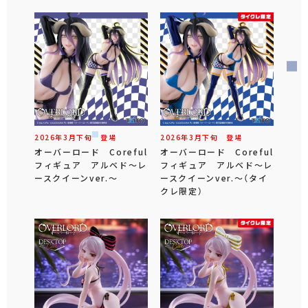
2026年
3
月
下旬
登場
2026年
3
月
下旬
登場
オーバーロード Coreful
オーバーロード Coreful
フィギュア アルベド～レ
フィギュア アルベド～レ
ースクイーンver.～
ースクイーンver.～（タイ
クレ限定）