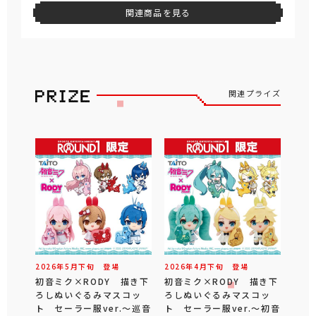
関連商品を見る
関連プライズ
2026年
5
月
下旬
登場
2026年
4
月
下旬
登場
初音ミク×RODY 描き下
初音ミク×RODY 描き下
ろしぬいぐるみマスコッ
ろしぬいぐるみマスコッ
ト セーラー服ver.～巡音
ト セーラー服ver.～初音