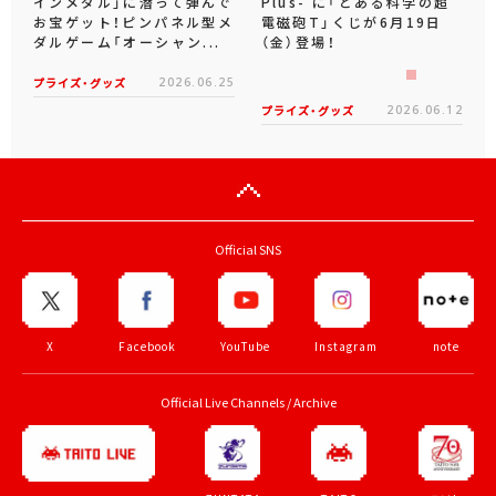
インメダル」に潜って弾んで
Plus- に「とある科学の超
お宝ゲット！ピンパネル型メ
電磁砲T」くじが6月19日
ダルゲーム「オーシャン...
（金）登場！
プライズ・グッズ
2026.06.25
プライズ・グッズ
2026.06.12
Official SNS
X
Facebook
YouTube
Instagram
note
Official Live Channels / Archive