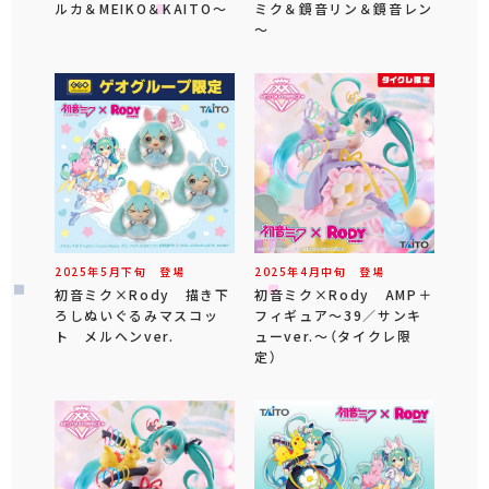
ルカ＆MEIKO＆KAITO～
ミク＆鏡音リン＆鏡音レン
～
2025年
5
月
下旬
登場
2025年
4
月
中旬
登場
初音ミク×Rody 描き下
初音ミク×Rody AMP＋
ろしぬいぐるみマスコッ
フィギュア～39／サンキ
ト メルヘンver.
ューver.～（タイクレ限
定）