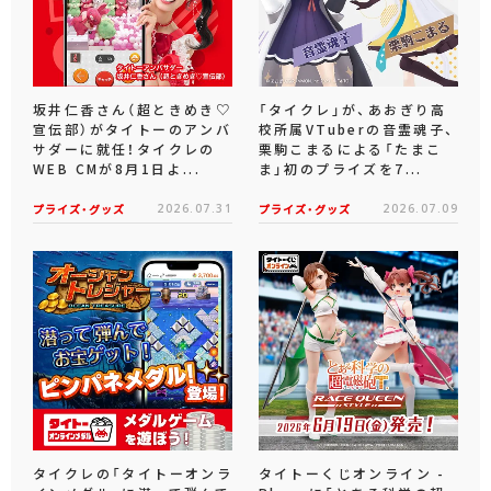
坂井仁香さん（超ときめき♡
「タイクレ」が、あおぎり高
宣伝部）がタイトーのアンバ
校所属VTuberの音霊魂子、
サダーに就任！タイクレの
栗駒こまるによる「たまこ
WEB CMが8月1日よ...
ま」初のプライズを7...
プライズ・グッズ
2026.07.31
プライズ・グッズ
2026.07.09
タイクレの「タイトーオンラ
タイトーくじオンライン -