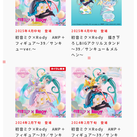
2025年
4
月
中旬
登場
2025年
4
月
中旬
登場
初音ミク×Rody AMP＋
初音ミク×Rody 描き下
フィギュア～39／サンキ
ろしBIGアクリルスタンド
ューver.～
～39／サンキュー＆メル
ヘン～
2024年
2
月
下旬
登場
2024年
2
月
下旬
登場
初音ミク×Rody AMP＋
初音ミク×Rody AMP＋
フィギュア～39／サンキ
フィギュア～39／サンキ