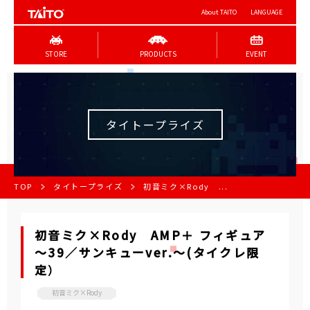
About TAITO
LANGUAGE
STORE
PRODUCTS
EVENT
タイトープライズ
TOP
タイトープライズ
初音ミク×Rody ...
初音ミク×Rody AMP＋ フィギュア
～39／サンキューver.～(タイクレ限
定）
初音ミク×Rody