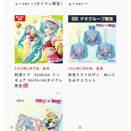
ューver.～(タイクレ限定）
ューver.～
2024年
2
月
下旬
登場
2024年
2
月
中旬
登場
初音ミク Fashion フィ
初音ミク×ロディ ぬいぐ
ギュア Uniform(タイクレ
るみマスコット
限定）