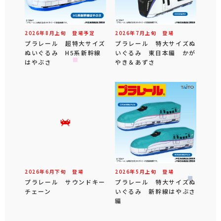
2026年
8
月
上旬
登場予定
2026年
7
月
上旬
登場
プラレール 超特大サイズ
プラレール 特大サイズぬ
ぬいぐるみ H5系新幹線
いぐるみ 東日本編 かが
はやぶさ
やき＆あずさ
2026年
6
月
下旬
登場
2026年
5
月
上旬
登場
プラレール サウンドキー
プラレール 特大サイズぬ
チェーン
いぐるみ 新幹線はやぶさ
編