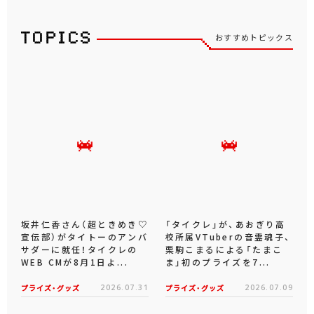
おすすめトピックス
坂井仁香さん（超ときめき♡
「タイクレ」が、あおぎり高
宣伝部）がタイトーのアンバ
校所属VTuberの音霊魂子、
サダーに就任！タイクレの
栗駒こまるによる「たまこ
WEB CMが8月1日よ...
ま」初のプライズを7...
プライズ・グッズ
2026.07.31
プライズ・グッズ
2026.07.09