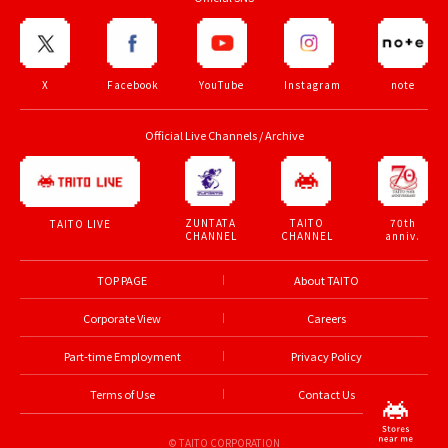
X
Facebook
YouTube
Instagram
note
Official Live Channels / Archive
ZUNTATA
TAITO
70th
TAITO LIVE
CHANNEL
CHANNEL
anniv.
TOP PAGE
About TAITO
Corporate View
Careers
Part-time Employment
Privacy Policy
Terms of Use
Contact Us
© TAITO CORPORATION