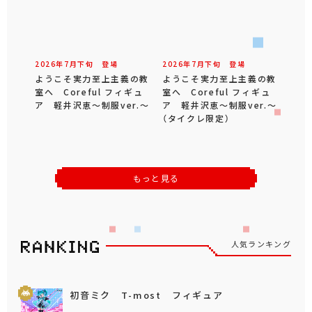
2026年
7
月
下旬
登場
2026年
7
月
下旬
登場
ようこそ実力至上主義の教
ようこそ実力至上主義の教
室へ Coreful フィギュ
室へ Coreful フィギュ
ア 軽井沢恵～制服ver.～
ア 軽井沢恵～制服ver.～
（タイクレ限定）
もっと見る
人気ランキング
初音ミク T-most フィギュア